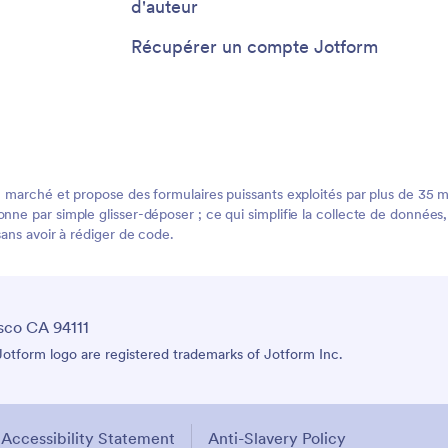
d'auteur
Récupérer un compte Jotform
 marché et propose des formulaires puissants exploités par plus de 35 mill
ne par simple glisser-déposer ; ce qui simplifie la collecte de données, 
sans avoir à rédiger de code.
sco CA 94111
tform logo are registered trademarks of Jotform Inc.
Accessibility Statement
Anti-Slavery Policy