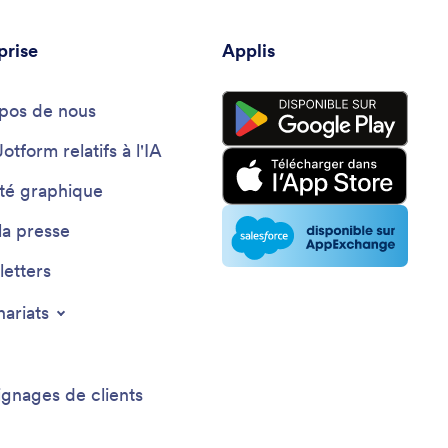
prise
Applis
pos de nous
Jotform relatifs à l'IA
ité graphique
la presse
etters
nariats
gnages de clients