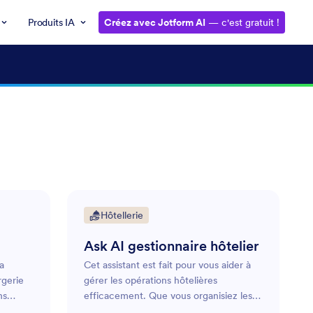
Produits IA
Créez avec Jotform AI
— c'est gratuit !
Hôtellerie
Ask AI gestionnaire hôtelier
la
Cet assistant est fait pour vous aider à
rgerie
gérer les opérations hôtelières
ns
efficacement. Que vous organisiez les
. Qu’il
emplois du temps du personnel, gériez