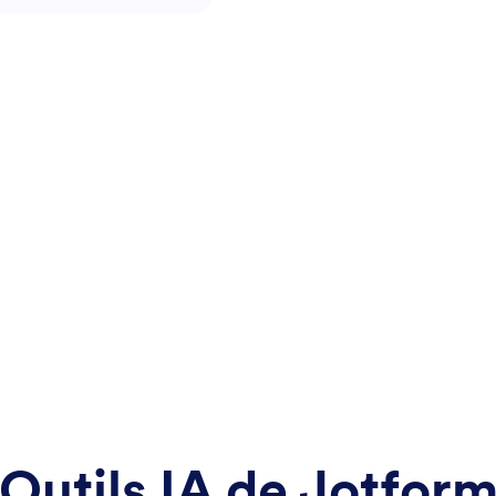
 proposer des
et de garantir leur
râce à des échanges clairs
ue les invités aient besoin
s sur les équipements,
ne réservation, de donner
la qualité du service ou de
recommandations sur les
cales, cette IA est dédiée à
 et à la personnalisation de
ction. Grâce à des
ntives et à un souci
service fluide, cet
 à offrir à chaque client une
haleureuse et mémorable.
Outils IA de Jotfor