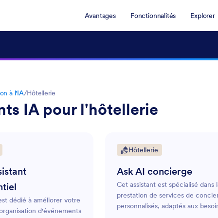
Avantages
Fonctionnalités
Explorer
on à l'IA
/
Hôtellerie
nts IA pour l'hôtellerie
Hôtellerie
sistant
Ask AI concierge
Cet assistant est spécialisé dans 
tiel
prestation de services de concie
est dédié à améliorer votre
personnalisés, adaptés aux besoi
organisation d'événements
individuels comme professionnels