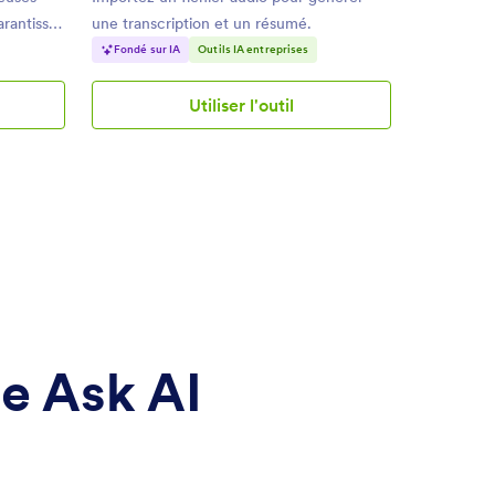
garantissez
une transcription et un résumé.
Fondé sur IA
Outils IA entreprises
Utiliser l'outil
r
Générateur
IA
de
résumé
d'audio
ue Ask AI