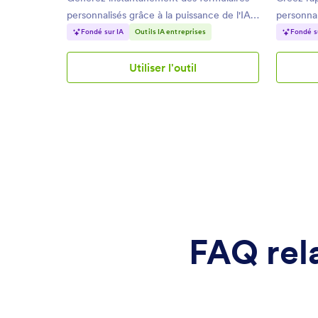
personnalisés grâce à la puissance de l'IA,
personnal
gagnez du temps et facilitez-vous la vie.
adaptées 
Fondé sur IA
Outils IA entreprises
Fondé s
Utiliser l'outil
Générateur
de
formulaire
par
IA
FAQ rela