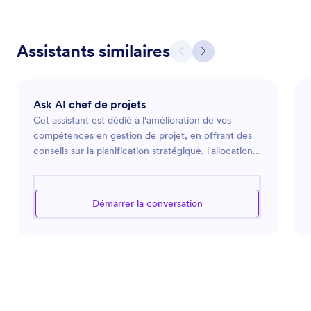
Assistants similaires
Ask AI chef de projets
Cet assistant est dédié à l'amélioration de vos
compétences en gestion de projet, en offrant des
conseils sur la planification stratégique, l'allocation
des ressources et la gestion des échéanciers. Il est
équipé pour vous aider à diriger efficacement des
projets de leur création à leur achèvement,
Démarrer la conversation
garantissant que les objectifs sont atteints tout en
optimisant la performance de l'équipe. Que vous
fassiez face à des contraintes budgétaires, à des
pressions de délais ou à des dynamiques d'équipe,
cet assistant vise à fournir des solutions pratiques
pour maintenir vos projets sur la bonne voie et
fonctionnant sans accroc.