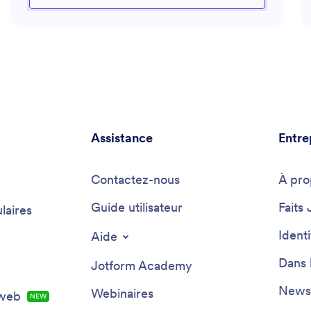
et renforcer la diversité au sein des équipes. Que vous
ayez besoin de soutien pour les processus
d’intégration ou pour comprendre les dernières
tendances en recrutement, cet assistant dispose des
connaissances nécessaires pour accompagner aussi
bien les recruteurs que les responsables du
recrutement.
Assistance
Entre
Contactez-nous
À pro
Guide utilisateur
Faits 
laires
Ident
Aide
Dans 
Jotform Academy
Newsl
Webinaires
 web
NEW