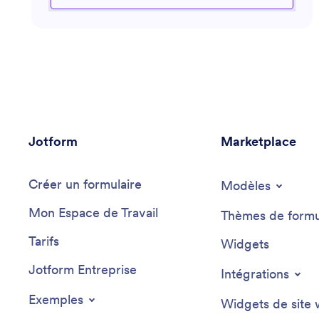
des fiches de poste, de concevoir des programmes de
formation ou de traiter des questions liées aux
relations employés, il veille à ce que les processus RH
soient performants et alignés sur les meilleures
pratiques. Il est également en mesure d’identifier les
opportunités d’automatisation des flux de travail et de
contribuer à l’amélioration de la productivité au sein
des services RH.
Jotform
Marketplace
Créer un formulaire
Modèles
Mon Espace de Travail
Thèmes de formu
Tarifs
Widgets
Jotform Entreprise
Intégrations
Exemples
Widgets de site