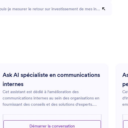
is-je mesurer le retour sur investissement de mes initiatives de forma
Ask AI spécialiste en communications
As
internes
pe
Cet assistant est dédié à l'amélioration des
Cet
communications internes au sein des organisations en
d'i
fournissant des conseils et des solutions d'experts.
emp
Nous nous concentrons sur des tactiques et des outils
un 
pour améliorer la clarté du message, assurer une
ess
diffusion efficace de l'information et favoriser une
co
Démarrer la conversation