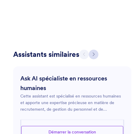
Assistants similaires
Ask AI spécialiste en ressources
humaines
Cette assistant est spécialisé en ressources humaines
et apporte une expertise précieuse en matière de
recrutement, de gestion du personnel et de
conformité RH. Il propose des solutions concrètes
pour renforcer la culture d’entreprise et optimiser
l’efficacité organisationnelle. Qu’il s’agisse de rédiger
Démarrer la conversation