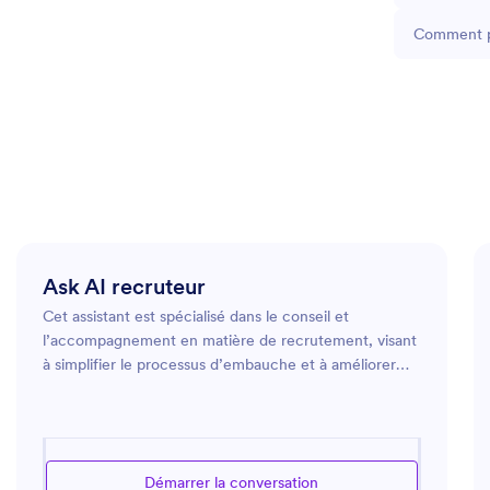
Comment pu
Ask AI recruteur
Cet assistant est spécialisé dans le conseil et
l’accompagnement en matière de recrutement, visant
à simplifier le processus d’embauche et à améliorer
l’expérience des candidats. Il fournit des
recommandations expertes pour rédiger des offres
d’emploi efficaces, présélectionner les candidatures et
mener les entretiens. Il peut également aider à
Démarrer la conversation
élaborer des stratégies pour attirer les meilleurs talents