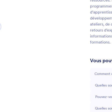
ressources. 
programmes 
d’apprentiss
développeme
ateliers, de
retours d’ex
informations
formations.
Vous pouv
Comment co
Quelles so
Pouvez-vou
Quelles son