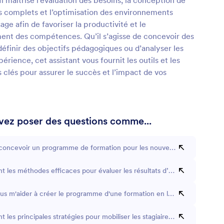
Il maîtrise l’évaluation des besoins, la conception de
complets et l’optimisation des environnements
age afin de favoriser la productivité et le
nt des compétences. Qu’il s’agisse de concevoir des
 définir des objectifs pédagogiques ou d’analyser les
périence, cet assistant vous fournit les outils et les
 clés pour assurer le succès et l’impact de vos
ez poser des questions comme...
ncevoir un programme de formation pour les nouveaux employés ?
nt les méthodes efficaces pour évaluer les résultats d’une formation ?
s m'aider à créer le programme d'une formation en logiciels ?
t les principales stratégies pour mobiliser les stagiaires à assister un ate