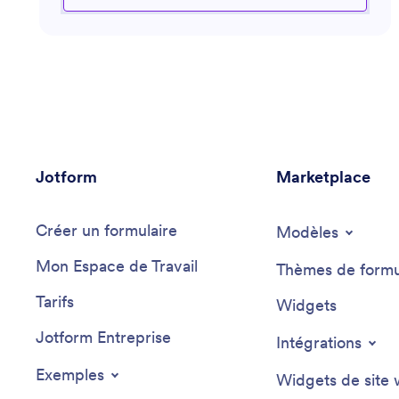
stratégies essentiels pour optimiser vos efforts,
accroître les dons et offrir des expériences
mémorables à vos contributeurs. Que vous ayez
besoin de conseils pour rédiger des propositions,
utiliser des logiciels de collecte de fonds ou suivre vos
performances, cet assistant est là pour vous
accompagner vers la réussite de vos objectifs.
Jotform
Marketplace
Créer un formulaire
Modèles
Mon Espace de Travail
Thèmes de formu
Tarifs
Widgets
Jotform Entreprise
Intégrations
Exemples
Widgets de site