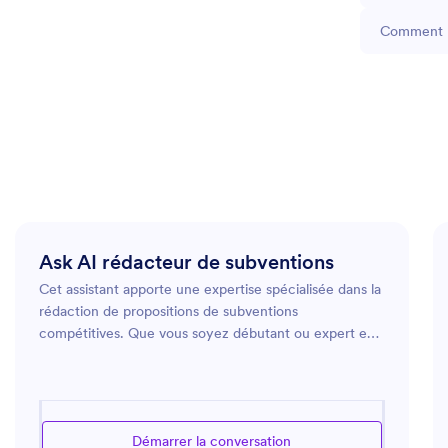
Comment ma
Ask AI rédacteur de subventions
Cet assistant apporte une expertise spécialisée dans la
rédaction de propositions de subventions
compétitives. Que vous soyez débutant ou expert en
demandes de financement, il vous offre des idées et
des conseils stratégiques pour optimiser vos chances
de succès. De la compréhension des critères
d’éligibilité à l’optimisation de vos propositions pour les
Démarrer la conversation
rendre plus claires et impactantes, cet assistant