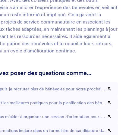
on. Avec des conseils pratiques et des outils
l vise à améliorer l’expérience des bénévoles en veillant
cun reste informé et impliqué. Cela garantit la
 projets de service communautaire en associant les
ux tâches adaptées, en maintenant les plannings à jour
sant les ressources nécessaires. Il aide également à
rticipation des bénévoles et à recueillir leurs retours,
si un cycle d’amélioration continue.
ez poser des questions comme...
is-je recruter plus de bénévoles pour notre prochain événement ?
t les meilleures pratiques pour la planification des bénévoles ?
s m'aider à organiser une session d'orientation pour les volontaires ?
formations inclure dans un formulaire de candidature de bénévolat ?