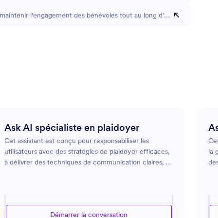
intenir l'engagement des bénévoles tout au long d'un projet à long 
Ask AI spécialiste en plaidoyer
As
Cet assistant est conçu pour responsabiliser les
Cet
utilisateurs avec des stratégies de plaidoyer efficaces,
la 
à délivrer des techniques de communication claires, et
des
à fournir des ressources liées au travail de plaidoyer.
l’o
Sa fonction est de soutenir les individus et les
Ave
organisations dans le développement et l'affinement
vis
de leurs plaidoyers, leur permettant d'influencer les
à c
Démarrer la conversation
politiques, de partiviper au changement social
gar