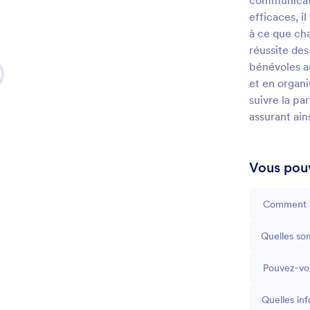
communicati
efficaces, i
à ce que cha
réussite des
bénévoles a
et en organi
suivre la pa
assurant ain
Vous pouv
Comment pu
Quelles son
Pouvez-vou
Quelles in