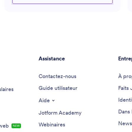
constitue une ressource précieuse dans le contexte
concurrentiel de l’obtention de subventions. Il vous
accompagne également dans la recherche
d’opportunités, la structuration de votre argumentaire
et la vérification que chaque élément de votre dossier
répond aux exigences des financeurs.
Assistance
Entre
Contactez-nous
À pro
Guide utilisateur
Faits 
laires
Ident
Aide
Dans 
Jotform Academy
Newsl
Webinaires
 web
NEW