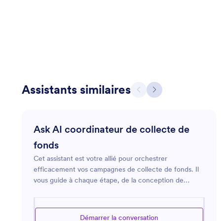
Assistants similaires
Ask AI coordinateur de collecte de
fonds
Cet assistant est votre allié pour orchestrer
efficacement vos campagnes de collecte de fonds. Il
vous guide à chaque étape, de la conception de
campagnes percutantes à l’organisation d’événements
réussis, en passant par l'engagement et la fidélisation
des donateurs. Son objectif : vous fournir les outils et
Démarrer la conversation