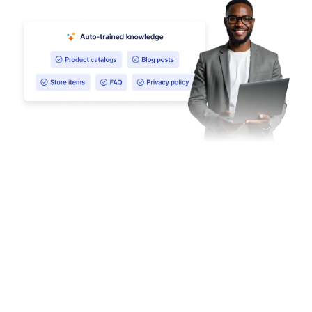
Assistant IA vocal
Permettez à votre Assistant IA de gérer les appels
vocaux via le web. Personnalisez sa voix pour
permettre à vos utilisateurs de dialoguer avec lui en
ligne.