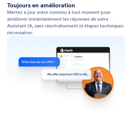
Intégrez à votre site
Copiez et collez le code fourni pour intégrer votre
chatbot à votre site. Il vous suffit de le placer à
l'endroit où vous souhaitez qu'il apparaisse.
Jotform
Marketplace
Créer un formulaire
Modèles
Mon Espace de Travail
Thèmes de formulaires
Tarifs
Widgets
Jotform Entreprise