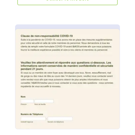
pour les problèmes de peau ou l'épilation, cette
Décharge de Responsabilité gratuite Laser COVID-
19 recueillera les signatures des clients en ligne
avant leurs rendez-vous. Pour commencer,
personnalisez le formulaire en fonction de vos
besoins et intégrez-le à votre site Web ou envoyez-
le aux invités lorsqu'ils ont programmé des rendez-
vous via votre site Web. Ils pourront lire vos
conditions générales et soumettre le formulaire
avec leur signature électronique. Vous recevrez
instantanément des soumissions, faciles à consulter
depuis n'importe quel appareil et à convertir en PDF
imprimables en un seul clic. La personnalisation de
votre Décharge de Responsabilité Laser COVID-19
ne nécessite aucun codage lors de l'utilisation de
notre Générateur de Formulaires. Vous pouvez
facilement modifier les conditions générales pour
refléter les politiques de votre entreprise, ajouter
des champs de formulaire et des questions
demandant aux clients de confirmer qu'ils ne sont
pas porteurs du virus, ou modifier la conception du
modèle pour correspondre à votre image de
marque. Vous pouvez même intégrer plus de 100