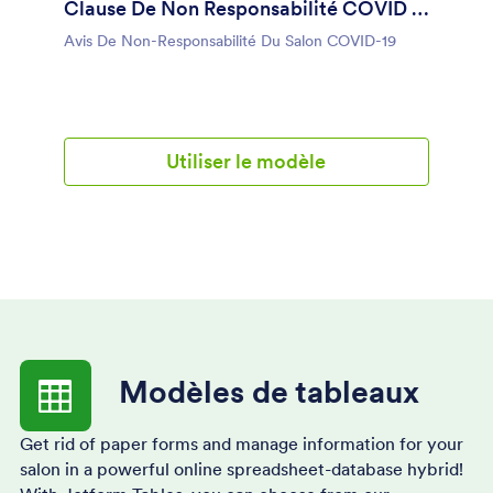
Clause De Non Responsabilité COVID 19
applications et envoyer automatiquement des
soumissions à vos autres comptes en ligne, tels que
Avis De Non-Responsabilité Du Salon COVID-19
Google Drive, Dropbox, Airtable, etc. Protégez
votre entreprise d'épilation au laser pendant la
pandémie avec une Décharge de Responsabilité
Laser COVID-19 en ligne personnalisée.
Utiliser le modèle
Modèles de tableaux
Get rid of paper forms and manage information for your
salon in a powerful online spreadsheet-database hybrid!