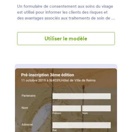
Un formulaire de consentement aux soins du visage
est utilisé pour informer les clients des risques et
des avantages associés aux traitements de soin de la
peau tels que les peelings chimiques, les masques
faciaux et les massages. Si votre salon de beauté ou
spa propose des soins du visage, utilisez ce
Utiliser le modèle
Formulaire de Consentement aux Soins du Visage
gratuit pour COVID-19 pour vous assurer que les
clients peuvent recevoir un traitement en toute
sécurité sans contracter ni propager le Coronavirus.
Personnalisez simplement le formulaire en fonction
de votre entreprise et intégrez-le à votre site Web
ou envoyez-le directement par e-mail aux clients
pour commencer à accepter les soumissions. Les
clients peuvent entrer leurs coordonnées, répondre
à des questions sur leurs antécédents médicaux et
les symptômes qu'ils peuvent ressentir et remplir le
formulaire avec une signature électronique. Vous
recevrez instantanément des soumissions dans votre
compte Jotform sécurisé, facilement accessible sur
n'importe quel appareil par vous et votre personnel.
La personnalisation de votre Formulaire de