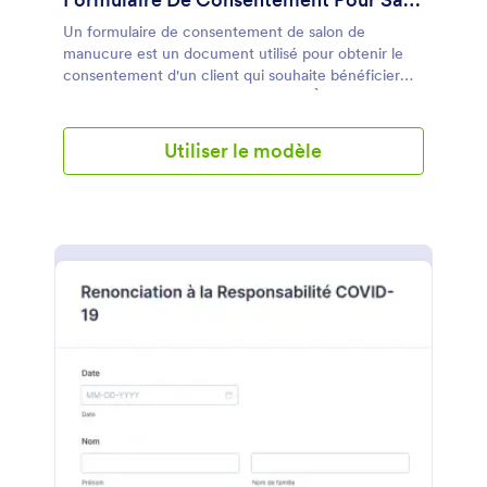
Un formulaire de consentement de salon de
manucure est un document utilisé pour obtenir le
consentement d'un client qui souhaite bénéficier
des services du salon de manucure. À l'aide de ce
document, le client sera en mesure de comprendre
les conditions et les politiques du salon de
Utiliser le modèle
manucure, ce qui se traduit par la satisfaction du
client. Ce formulaire de consentement pour salon
de manucure contient des champs de formulaire qui
demandent le nom, le numéro de téléphone,
l'adresse e-mail, la date de naissance, la
technicienne en manucure préférée et le type de
service du client. Afin de capturer une signature
numérique du client, ce modèle utilise l'outil
Signature afin de confirmer que le client comprend
et accepte les informations contenues dans ce
document. Ce modèle de formulaire comporte
également une section indiquant les conditions
générales du salon de manucure pour les clients.
Cela inclut les règles et politiques du salon, les
accords et la confirmation. À l'aide du générateur