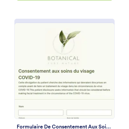
demandent le nom du/de la client(e), son adresse e-
mail, son numéro de téléphone, le type de service
dont il/elle a bénéficié et la date du rendez-vous.
Ce formulaire de renonciation a également une
section dans laquelle il montre les détails de l'accord
qui est organisé dans un format où le/la client(e) doit
simplement cocher la case afin de confirmer. Ce
modèle utilise l'outil de paragraphe pour afficher du
texte statique sous la forme qui est principalement
utilisée pour fournir des informations importantes et
des instructions spéciales. Ce modèle de formulaire
utilise également le champ Signature pour capturer
la signature numérique du/de la client(e) et du
coiffeur. Personnalisez ce modèle de formulaire en
changeant le thème de couleur et en ajoutant le
logo de votre salon via le Générateur de
Formulaires.
Formulaire De Consentement Aux Soins Du Visage COVID 19