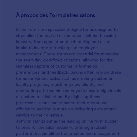
consentement éclairé aide dans le processus de
prise de décision d'un patient. Ce Formulaire de
À propos des Formulaires salons
Consentement Eclairé en Cas de Chirurgie est un
exemple où il fournit les éléments de base pour
informer le patient de la procédure chirurgicale qu'il
Salon Forms are specialized digital forms designed to
ou elle est sur le point de subir. Les risques qui
streamline the myriad of operations within the salon
peuvent survenir et les autres méthodes alternatives
industry, from appointment scheduling and client
qui peuvent être appliquées. Ce formulaire peut
intake to inventory tracking and employee
facilement être modifié pour changer le contenu
management. These forms are essential for managing
afin de fournir un contenu plus détaillé pour une
the everyday workflows of salons, allowing for the
certaine procédure. Utilisez ce formulaire pour vos
seamless capture of customer information,
patients qui vont subir une opération. Aidez-les à
preferences, and feedback. Salons often rely on these
être informés et à prendre des décisions sensées.
forms for various tasks, such as creating customer
loyalty programs, registering new clients, and
conducting after-service surveys to ensure high levels
of customer satisfaction. By digitizing these
processes, salons can enhance their operational
efficiency and focus more on delivering exceptional
service to their clientele.
Jotform stands out as the leading online form builder
tailored for the salon industry, offering a robust
platform that simplifies the creation and management