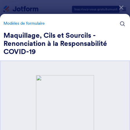
Début du dialogue
Inscrivez-vous gratuitement
Modèles de formulaire
Maquillage, Cils et Sourcils -
Renonciation à la Responsabilité
Catégories des modèles de formulaires
COVID-19
Modèles de formulaire
Formulaires salons
16 modèles