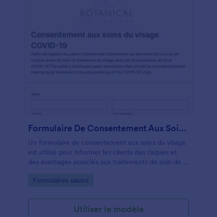
coiffeur. Personnalisez ce modèle de formulaire en
changeant le thème de couleur et en ajoutant le
logo de votre salon via le Générateur de
Formulaires.
Formulaire De Consentement Aux Soins Du Visage COVID 19
Un formulaire de consentement aux soins du visage
est utilisé pour informer les clients des risques et
des avantages associés aux traitements de soin de la
peau tels que les peelings chimiques, les masques
Go to Category:
Formulaires salons
faciaux et les massages. Si votre salon de beauté ou
spa propose des soins du visage, utilisez ce
Formulaire de Consentement aux Soins du Visage
Utiliser le modèle
gratuit pour COVID-19 pour vous assurer que les