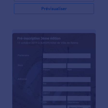
clients peuvent recevoir un traitement en toute
sécurité sans contracter ni propager le Coronavirus.
Prévisualiser
Personnalisez simplement le formulaire en fonction
de votre entreprise et intégrez-le à votre site Web
ou envoyez-le directement par e-mail aux clients
pour commencer à accepter les soumissions. Les
clients peuvent entrer leurs coordonnées, répondre
à des questions sur leurs antécédents médicaux et
les symptômes qu'ils peuvent ressentir et remplir le
formulaire avec une signature électronique. Vous
recevrez instantanément des soumissions dans votre
compte Jotform sécurisé, facilement accessible sur
n'importe quel appareil par vous et votre personnel.
La personnalisation de votre Formulaire de
Consentement aux Soins du Visage pour COVID-19
ne prendra que quelques clics avec notre
Générateur de Formulaires par glisser-déposer. Sans
aucun codage, vous pouvez ajouter des champs de
formulaire, télécharger des images et même
modifier la conception du modèle pour
correspondre à votre image de marque. Si vous
souhaitez stocker des soumissions dans vos autres
comptes en ligne, tels que G Suite, Dropbox ou