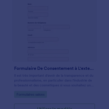
Formulaire De Consentement à L'extension De Cils
Il est très important d'avoir de la transparence et du
professionnalisme, en particulier dans l'industrie de
la beauté et des cosmétiques si vous souhaitez une
communication longue et longue avec vos clients.
Go to Category:
Formulaires salons
Le formulaire de consentement à l'extension de cils
vous fournit tous les détails nécessaires sur votre
client, tels que ses coordonnées, ses antécédents
Utiliser le modèle