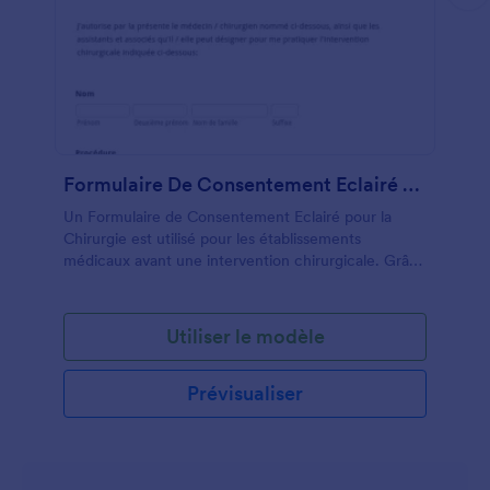
Formulaire De Consentement Eclairé Pour La Chirurgie
Un Formulaire de Consentement Eclairé pour la
Chirurgie est utilisé pour les établissements
médicaux avant une intervention chirurgicale. Grâce
à ce formulaire, cela aide à l'établissement de la
communication entre le patient et le prestataire de
soins en établissant un document informatif qui
Utiliser le modèle
explique la procédure, les risques encourus dans la
procédure, les méthodes alternatives de traitement
Prévisualiser
et les risques de ne pas subir une telle procédure
chirurgicale. Cela aide également à établir un
accord consensuel entre le patient et le médecin
qui a déclaré que le patient permettra audit
médecin d'administrer la chirurgie. Avoir un