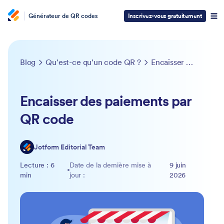
Générateur de QR codes
Inscrivez-vous gratuitement
Blog
Qu'est-ce qu'un code QR ?
Encaisser des paiements par QR code
Encaisser des paiements par
QR code
Jotform Editorial Team
Lecture : 6
Date de la dernière mise à
9 juin
min
jour :
2026