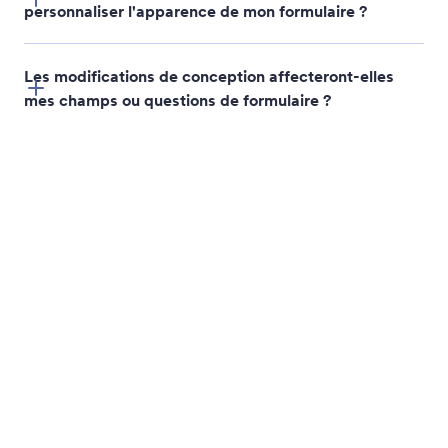
Appliquer n'importe quel style d'image à votre formulaire
Personnalisez instantanément le style de votre
formulaire dans l'application Jotform ChatGPT en
téléversant une image qui correspond à votre image
de marque ou à votre conception préférée. Jotform
actualisera automatiquement l'apparence de votre
formulaire.