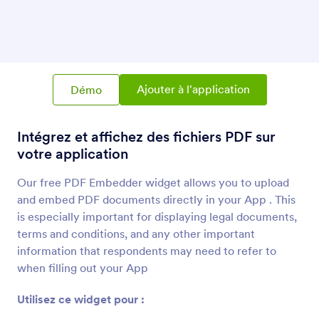
Intégrateur de PDF
Intégrez et affichez des fichiers PDF sur votre
application
Texte Responsive
Ajouter à l'application
Démo
Ajoutez une bannière responsive à votre
application
Intégrez et affichez des fichiers PDF sur
votre application
En-tête animé
Ajoutez un titre animé à votre application
Our free PDF Embedder widget allows you to upload
and embed PDF documents directly in your App . This
is especially important for displaying legal documents,
Grand en-tête (Urbain)
terms and conditions, and any other important
Ajoutez un en-tête avec une image d'arrière-
information that respondents may need to refer to
plan d'une grande ville
when filling out your App
Utilisez ce widget pour :
Texte en arc de cercle