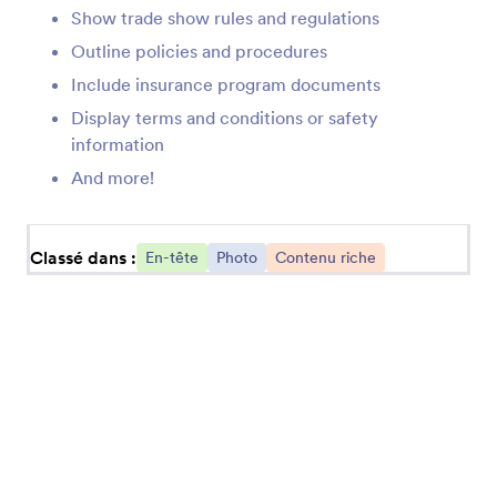
Ajoutez un texte en forme d'arc à vos
Show trade show rules and regulations
applications
Outline policies and procedures
Include insurance program documents
Grand en-tête (Chubby)
Display terms and conditions or safety
Ajoutez un grand en-tête à vos applications
information
And more!
Citations
Ajoutez des citations à vos applications
Classé dans :
En-tête
Photo
Contenu riche
Grand en-tête (Bande dessinée)
Ajoutez un titre inspiré d'une bande dessinée à
votre application
Viddler
Intégrez des vidéos Viddler dans votre
application