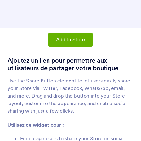
Liste de produits
Ajoutez des produits et un panier à votre
boutique
Bouton Partager
Add to Store
Ajoutez un lien pour permettre aux utilisateurs
de partager votre boutique
Ajoutez un lien pour permettre aux
utilisateurs de partager votre boutique
Paragraphe (élément application)
Ajoutez des paragraphes à votre boutique
Use the Share Button element to let users easily share
your Store via Twitter, Facebook, WhatsApp, email,
and more. Drag and drop the button into your Store
Séparateur (élément d'appli)
layout, customize the appearance, and enable social
Ajoutez un séparateur à votre boutique
sharing with just a few clicks.
Utilisez ce widget pour :
Bouton (élément application)
Ajoutez des boutons à votre boutique
Encourage users to share your Store on social