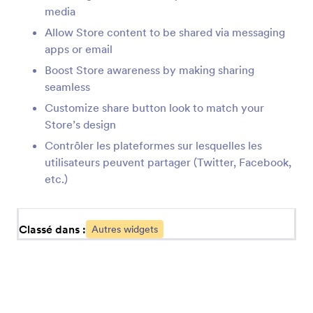
media
Allow Store content to be shared via messaging
Témoignage (Élément d'application)
apps or email
Ajoutez des témoignages à votre boutique
Boost Store awareness by making sharing
seamless
Lien (élément application)
Customize share button look to match your
Ajoutez des liens vers votre boutique
Store’s design
Contrôler les plateformes sur lesquelles les
utilisateurs peuvent partager (Twitter, Facebook,
Formulaire (élément application)
etc.)
Ajoutez un ou plusieurs formulaires à votre
boutique
Classé dans :
Autres widgets
Titre (élément application)
Ajoutez un titre ou un sous-titre à votre
boutique