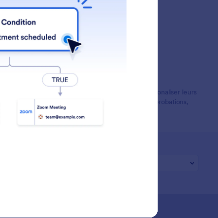
t confiance des entreprises du monde entier pour rationaliser leurs
 de passerelles de paiement qui rationalisent les approbations,
 no code des flux de travail.
e contre l’esclavage