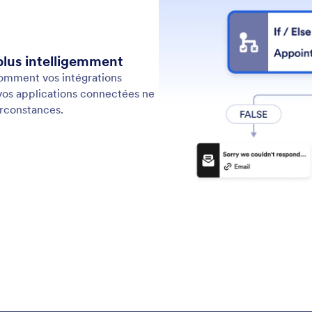
d'auteur
Récupérer un compte Jotform
des flux de travail et de création de processus d'approbation, auquel fon
oser, plus de 200 modèles de flux de travail et plus de 40 intégrations
. Ils sont conçus pour les entreprises qui ont besoin d'une automatisation
sco CA 94111
Jotform sont des marques déposées de Jotform Inc.
Sécurité
Déclaration d'accessibilité
Politique de lutt