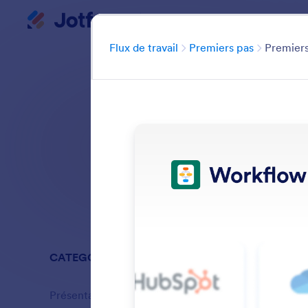
Flux de travail
Début du dialogue
Avantages
Catégorie
Flux de travail
Premiers pas
Premiers
Décou
Rechercher dans
CATEGORIES
Flux de trav
Présentation
13