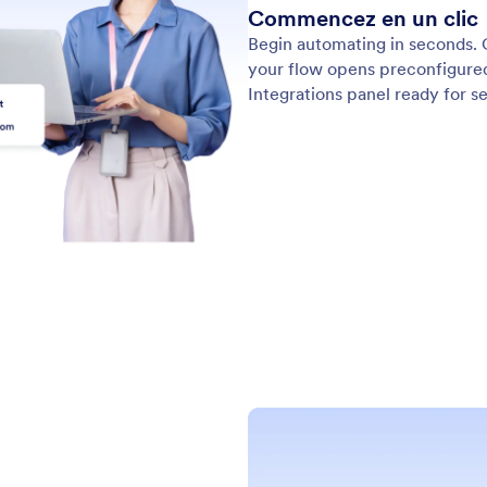
Assistance
Entre
Contactez-nous
À pro
Guide utilisateur
Faits 
laires
Ident
Aide
Dans 
Jotform Academy
Newsl
Webinaires
 web
NOUVEAU
Parte
Podcasts
Prestations professionnelles
Blog
Signaler un abus
Témoi
Signaler un problème de droit