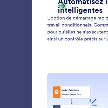
Utilis
La bibli
propose
divers b