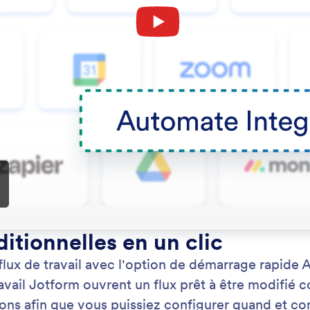
: Create Workflows with AI
En savoir plus
des flux de travail avec l'IA
Co
mez vos idées en flux de travail opérationnels
Cré
anément. Décrivez simplement votre processus et
un 
Jotform le génère pour vous.
con
à v