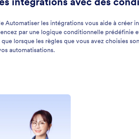
er les modèles de flux de travail
othèque de modèles de flux de travail de Jotform
 une collection de modèles conçus pour répondre à
esoins.