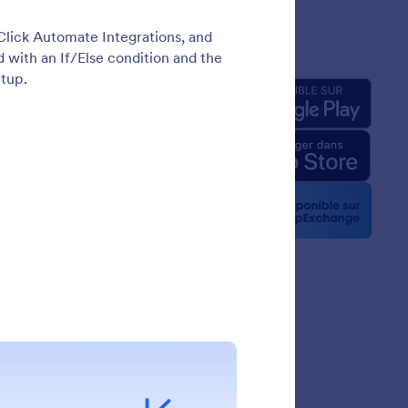
prise
Applis
pos de nous
Jotform relatifs à l'IA
ité graphique
la presse
etters
nariats
gnages de clients