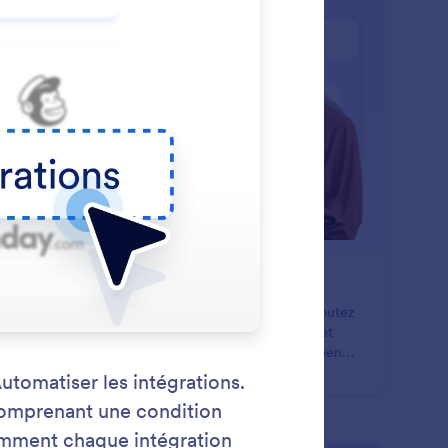
: Start from Scratch
En savoir plus
mmencer à partir de zéro
ez facilement vos flux de travail à partir de zéro. Ajoutez
formulaire déclencheur, faites glisser des éléments et
struisez votre flux étape par étape, adapté exactement
os besoins.