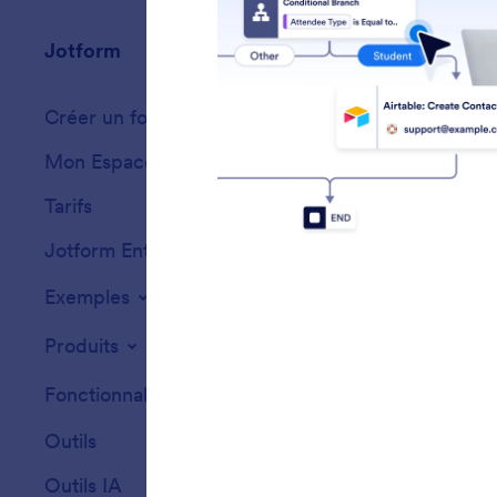
Jotform
Marketplace
Créer un formulaire
Modèles
Mon Espace de Travail
Thèmes de formu
Tarifs
Widgets
Jotform Entreprise
Intégrations
Exemples
Widgets de site
Produits
Fonctionnalités
Outils
Outils IA