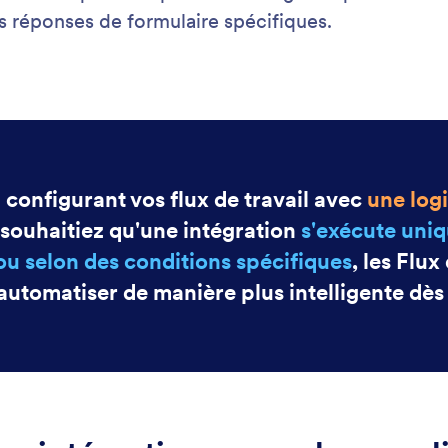
: Start with Approvals
En savoir plus
ers pas avec les Approbations Jotform
z instantanément avec un flux d'approbation prêt à
Lan
dém