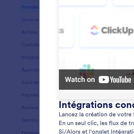
Premiers pas
5
Fonctionnalités
Générateur de flux de travail
9
Fonctionnalités
Actions
12
Fonctionnalités
Contrôle logique et de flux
7
Fonctionnalités
Intégrations
28
Fonctionnalités
Approbations
5
Fonctionnalités
Suivi des flux
3
Créer 
Fonctionnalités
Transfor
Payment Requests
2
Fonctionnalités
instant
l'IA de 
Actions mobiles
2
Fonctionnalités
Gestion de données
2
Fonctionnalités
Entreprise
3