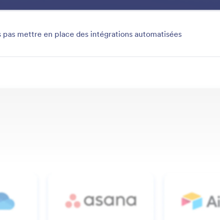
Fonctionnalités
Modèles
Intégrations
Solutions
E
 pas mettre en place des intégrations automatisées
Get Started
vrez toutes les façons de créer votre premier flux de tr
 les fonctionnalités
Catégorie
ail
Premiers pas