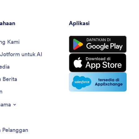
sahaan
Aplikasi
ng Kami
 Jotform untuk AI
edia
 Berita
n
sama
a Pelanggan