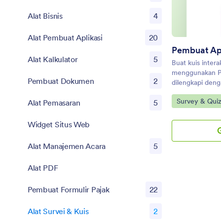
Alat Bisnis
4
Alat Pembuat Aplikasi
20
Pembuat Apl
Alat Kalkulator
5
Buat kuis inter
menggunakan Pe
Pembuat Dokumen
2
dilengkapi deng
dan templat yan
Go to Categor
Survey & Quiz
Alat Pemasaran
5
melibatkan aud
Widget Situs Web
Alat Manajemen Acara
5
Alat PDF
Pembuat Formulir Pajak
22
Alat Survei & Kuis
2