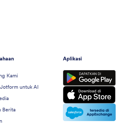
sahaan
Aplikasi
ng Kami
 Jotform untuk AI
edia
 Berita
n