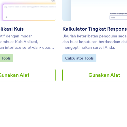
ikasi Kuis
Kalkulator Tingkat Respons
aktif dengan mudah
Ukurlah keterlibatan pengguna secar
mbuat Kuis Aplikasi,
dan buat keputusan berdasarkan da
an interface seret-dan-lepas
mengoptimalkan survei Anda.
g dapat disesuaikan untuk
y:
Go to Category:
 Tools
Calculator Tools
iens Anda.
Gunakan Alat
Gunakan Alat