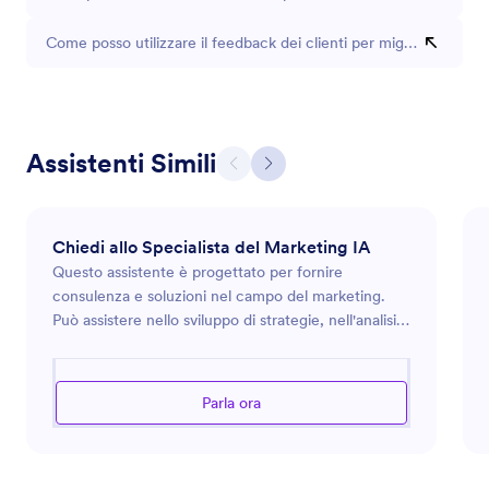
Come posso utilizzare il feedback dei clienti per migliorare la lo
Assistenti Simili
Chiedi allo Specialista del Marketing IA
Questo assistente è progettato per fornire
consulenza e soluzioni nel campo del marketing.
Può assistere nello sviluppo di strategie, nell'analisi
delle tendenze di mercato e nell'ottimizzazione
degli sforzi pubblicitari. Che tu stia lanciando un
nuovo prodotto, cercando di migliorare la presenza
Parla ora
online del tuo marchio o cercando nuovi modi per
coinvolgere più efficacemente il tuo pubblico,
questo assistente è attrezzato per guidarti
attraverso il complesso panorama delle sfide del