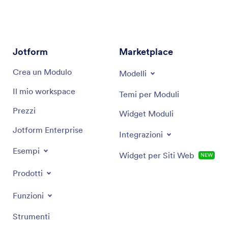
marketing moderno. Sfrutta le conoscenze del
settore per fornire raccomandazioni mirate e
soluzioni efficienti su misura per raggiungere i tuoi
obiettivi di marketing specifici.
Jotform
Marketplace
Crea un Modulo
Modelli
Il mio workspace
Temi per Moduli
Prezzi
Widget Moduli
Jotform Enterprise
Integrazioni
Esempi
Widget per Siti Web
NEW
Prodotti
Funzioni
Strumenti