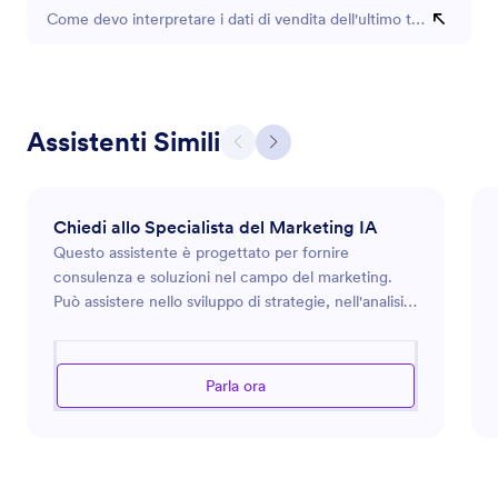
Come devo interpretare i dati di vendita dell'ultimo trimestre?
Assistenti Simili
Chiedi allo Specialista del Marketing IA
Questo assistente è progettato per fornire
consulenza e soluzioni nel campo del marketing.
Può assistere nello sviluppo di strategie, nell'analisi
delle tendenze di mercato e nell'ottimizzazione
degli sforzi pubblicitari. Che tu stia lanciando un
nuovo prodotto, cercando di migliorare la presenza
Parla ora
online del tuo marchio o cercando nuovi modi per
coinvolgere più efficacemente il tuo pubblico,
questo assistente è attrezzato per guidarti
attraverso il complesso panorama delle sfide del
marketing moderno. Sfrutta le conoscenze del