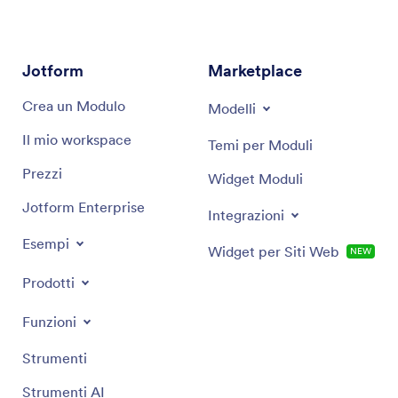
settore per fornire raccomandazioni mirate e
soluzioni efficienti su misura per raggiungere i tuoi
obiettivi di marketing specifici.
Jotform
Marketplace
Crea un Modulo
Modelli
Il mio workspace
Temi per Moduli
Prezzi
Widget Moduli
Jotform Enterprise
Integrazioni
Esempi
Widget per Siti Web
NEW
Prodotti
Funzioni
Strumenti
Strumenti AI