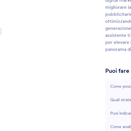
digital mark
migliorare l
pubblicitarie
ottimizzand
generazione 
assistente t
per elevare 
panorama di
Puoi fare
Come posso
Quali strat
Puoi indica
Come analiz