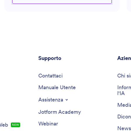
siano pertinenti e accattivanti. Fornisce inoltre
indicazioni sulla struttura e sullo stile, aiutandoti a
perfezionare il tuo lavoro per meglio connetterti con il
tuo pubblico.
Supporto
Azie
Contattaci
Chi s
Manuale Utente
Infor
l'IA
Assistenza
Media
Jotform Academy
Dicon
Webinar
 Web
NEW
Newsl