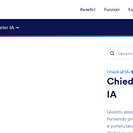
Benefici
Funzioni
Es
eter IA
Chiedi all’IA
/
Chied
IA
Questo assi
fornendo pre
e potenziare