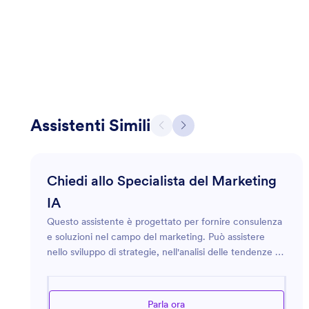
Assistenti Simili
Chiedi allo Specialista del Marketing
IA
Questo assistente è progettato per fornire consulenza
e soluzioni nel campo del marketing. Può assistere
nello sviluppo di strategie, nell'analisi delle tendenze di
mercato e nell'ottimizzazione degli sforzi pubblicitari.
Che tu stia lanciando un nuovo prodotto, cercando di
migliorare la presenza online del tuo marchio o
Parla ora