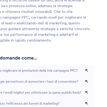
eting e tecniche basate sui dati, aiuta le aziende a
a loro presenza online, adattare le strategie
 e ottenere risultati misurabili. Che tu stia
o campagne PPC, cercando modi per migliorare la
di lead o analizzando dati di marketing, questo
i può guidare attraverso strategie e tattiche concrete
le tue performance di marketing e adattarti al
gitale in rapido cambiamento.
 domande come...
 migliorare le prestazioni della mia campagna PPC?
egie permettono di aumentare i tassi di conversione?
re i modi migliori per ottimizzare la spesa pubblicitaria?
zo l'efficienza del funnel di marketing?