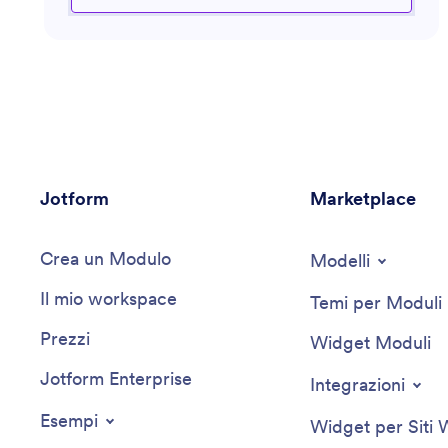
cercando nuovi modi per coinvolgere più
efficacemente il tuo pubblico, questo assistente è
attrezzato per guidarti attraverso il complesso
panorama delle sfide del marketing moderno. Sfrutta
le conoscenze del settore per fornire raccomandazioni
mirate e soluzioni efficienti su misura per raggiungere i
tuoi obiettivi di marketing specifici.
Jotform
Marketplace
Crea un Modulo
Modelli
Il mio workspace
Temi per Moduli
Prezzi
Widget Moduli
Jotform Enterprise
Integrazioni
Esempi
Widget per Siti