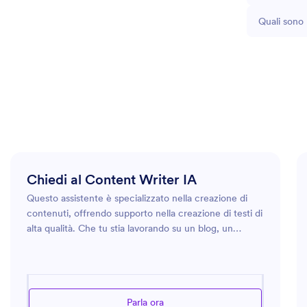
Quali sono 
Chiedi al Content Writer IA
Questo assistente è specializzato nella creazione di
contenuti, offrendo supporto nella creazione di testi di
alta qualità. Che tu stia lavorando su un blog, un
articolo o un post sui social, questo assistente può
aiutarti a sviluppare contenuti creativi e coinvolgenti.
Sfruttando una vasta gamma di competenze
linguistiche e rimanendo aggiornato sulle tendenze
Parla ora
attuali, l'assistente garantisce che i tuoi contenuti