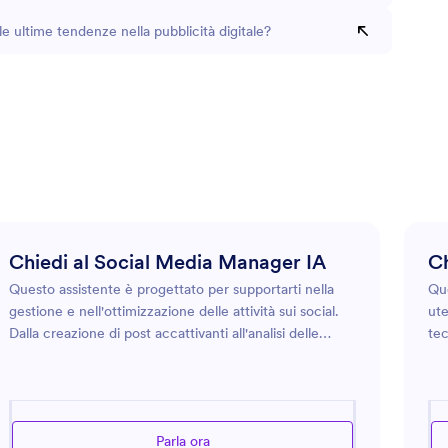
le ultime tendenze nella pubblicità digitale?
Chiedi al Social Media Manager IA
Ch
Questo assistente è progettato per supportarti nella
Que
gestione e nell'ottimizzazione delle attività sui social.
ute
Dalla creazione di post accattivanti all'analisi delle
tec
metriche di engagement, questo assistente offre
mig
approfondimenti su diverse piattaforme come
con
Facebook, Instagram, Twitter e altre ancora. Che tu
eff
sia un'azienda che desidera espandere la propria
imp
Parla ora
portata o un privato che desidera migliorare la propria
esi