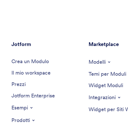
attrezzato per guidarti attraverso il complesso
panorama delle sfide del marketing moderno. Sfrutta
le conoscenze del settore per fornire raccomandazioni
mirate e soluzioni efficienti su misura per raggiungere i
tuoi obiettivi di marketing specifici.
Jotform
Marketplace
Crea un Modulo
Modelli
Il mio workspace
Temi per Moduli
Prezzi
Widget Moduli
Jotform Enterprise
Integrazioni
Esempi
Widget per Siti
Prodotti