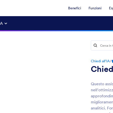
Benefici
Funzioni
Es
IA
Chiedi all’IA
/
Chied
Questo assis
nell'ottimiz
approfondime
migliorament
analitici. F