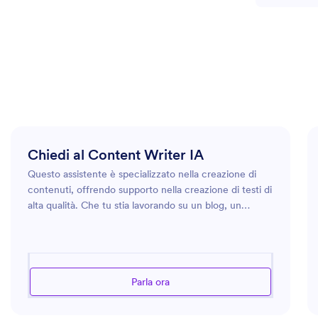
Chiedi al Content Writer IA
Questo assistente è specializzato nella creazione di
contenuti, offrendo supporto nella creazione di testi di
alta qualità. Che tu stia lavorando su un blog, un
articolo o un post sui social, questo assistente può
aiutarti a sviluppare contenuti creativi e coinvolgenti.
Sfruttando una vasta gamma di competenze
linguistiche e rimanendo aggiornato sulle tendenze
Parla ora
attuali, l'assistente garantisce che i tuoi contenuti
siano pertinenti e accattivanti. Fornisce inoltre
indicazioni sulla struttura e sullo stile, aiutandoti a