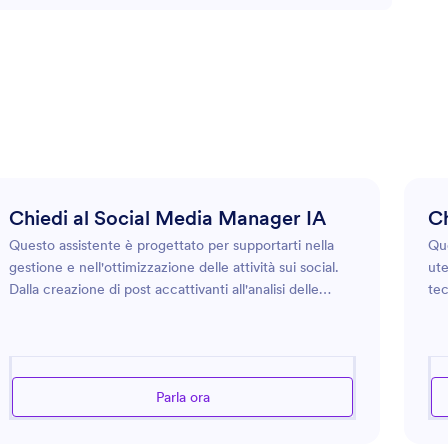
Chiedi al Social Media Manager IA
Ch
Questo assistente è progettato per supportarti nella
Que
gestione e nell'ottimizzazione delle attività sui social.
ute
Dalla creazione di post accattivanti all'analisi delle
tec
metriche di engagement, questo assistente offre
mig
approfondimenti su diverse piattaforme come
con
Facebook, Instagram, Twitter e altre ancora. Che tu
eff
sia un'azienda che desidera espandere la propria
imp
Parla ora
portata o un privato che desidera migliorare la propria
esi
interazione online, questo assistente fornisce consigli
res
personalizzati su strategie dei contenuti, targeting del
det