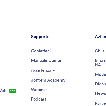
perfezionare il tuo lavoro per meglio connetterti con il
tuo pubblico.
Supporto
Azie
Contattaci
Chi s
Manuale Utente
Infor
l'IA
Assistenza
Media
Jotform Academy
Dicon
Webinar
 Web
NEW
Newsl
Podcast
Partn