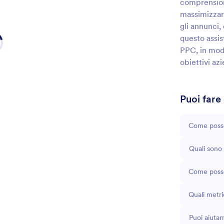
comprension
massimizzare
gli annunci,
questo assis
PPC, in modo
obiettivi azi
Puoi fare
Come posso
Quali sono 
Come posso
Quali metr
Puoi aiuta