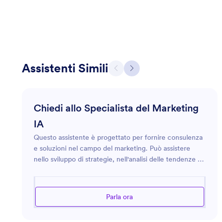
Assistenti Simili
Chiedi allo Specialista del Marketing
IA
Questo assistente è progettato per fornire consulenza
e soluzioni nel campo del marketing. Può assistere
nello sviluppo di strategie, nell'analisi delle tendenze di
mercato e nell'ottimizzazione degli sforzi pubblicitari.
Che tu stia lanciando un nuovo prodotto, cercando di
migliorare la presenza online del tuo marchio o
Parla ora
cercando nuovi modi per coinvolgere più
efficacemente il tuo pubblico, questo assistente è