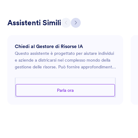
Assistenti Simili
Chiedi al Gestore di Risorse IA
Questo assistente è progettato per aiutare individui
e aziende a districarsi nel complesso mondo della
gestione delle risorse. Può fornire approfondimenti
su strategie di investimento, gestione del rischio,
diversificazione del portafoglio e analisi di mercato.
Che tu stia gestendo finanze personali o
Parla ora
supervisionando risorse aziendali, questo assistente
offre una guida informata per ottimizzare le tue
decisioni finanziarie. Aiuta nella valutazione di
rapporti finanziari, nella comprensione delle
tendenze di mercato e nel suggerire opportunità
d'investimento basate sui dati. Inoltre, può assistere
con strategie di efficienza fiscale e pianificazione