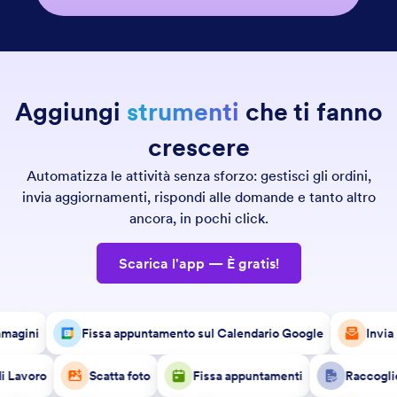
Aggiungi
strumenti
che ti fanno
crescere
Automatizza le attività senza sforzo: gestisci gli ordini,
invia aggiornamenti, rispondi alle domande e tanto altro
ancora, in pochi click.
Scarica l'app — È gratis!
 immagini
Fissa appuntamento sul Calendario Google
Inv
Lavoro
Scatta foto
Fissa appuntamenti
Raccoglie 