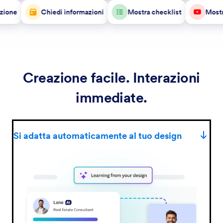
sizione
Chiedi informazioni
Mostra checklist
Mos
Creazione facile. Interazioni
immediate.
Si adatta automaticamente al tuo design