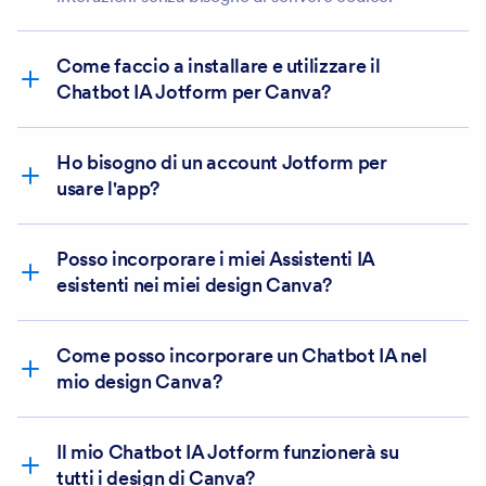
Come faccio a installare e utilizzare il
Chatbot IA Jotform per Canva?
Ho bisogno di un account Jotform per
Usa
usare l'app?
in un design esistente
Usa in un nuovo design
Connetti
Posso incorporare i miei Assistenti IA
esistenti nei miei design Canva?
Come posso incorporare un Chatbot IA nel
mio design Canva?
Il mio Chatbot IA Jotform funzionerà su
tutti i design di Canva?
Crea