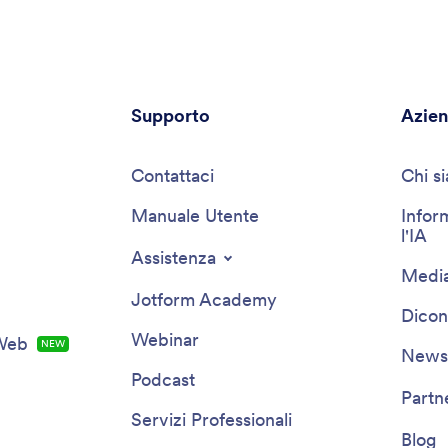
Supporto
Azie
Contattaci
Chi s
Manuale Utente
Infor
l'IA
Assistenza
Media
Jotform Academy
Dicon
Webinar
 Web
NEW
Newsl
Podcast
Partn
Servizi Professionali
Blog