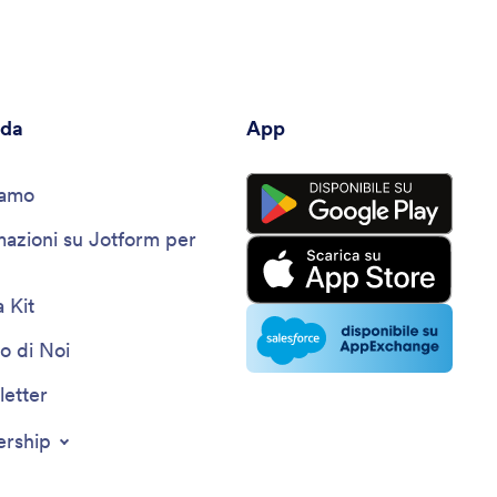
nda
App
iamo
mazioni su Jotform per
 Kit
o di Noi
etter
ership