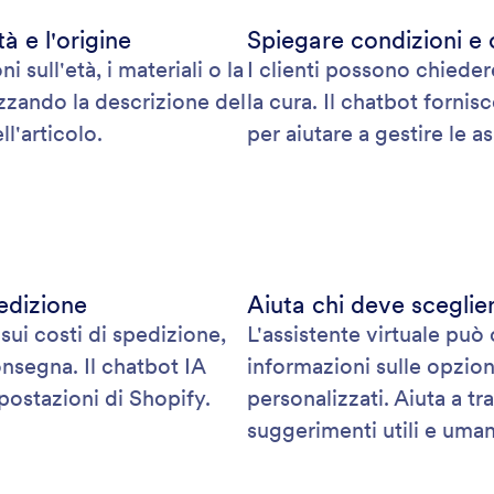
à e l'origine
Spiegare condizioni e c
sull'età, i materiali o la
I clienti possono chiedere
lizzando la descrizione del
la cura. Il chatbot fornis
l'articolo.
per aiutare a gestire le a
pedizione
Aiuta chi deve scegliere
sui costi di spedizione,
L'assistente virtuale può 
onsegna. Il chatbot IA
informazioni sulle opzion
postazioni di Shopify.
personalizzati. Aiuta a tr
suggerimenti utili e uman