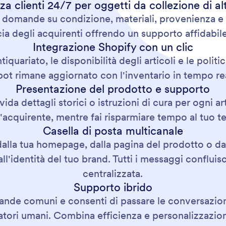
za clienti 24/7 per oggetti da collezione di al
domande su condizione, materiali, provenienza e s
cia degli acquirenti offrendo un supporto affidabil
Integrazione Shopify con un clic
ntiquariato, le disponibilità degli articoli e le poli
tbot rimane aggiornato con l'inventario in tempo re
Presentazione del prodotto e supporto
ida dettagli storici o istruzioni di cura per ogni ar
l'acquirente, mentre fai risparmiare tempo al tuo t
Casella di posta multicanale
 dalla tua homepage, dalla pagina del prodotto o da
ll'identità del tuo brand. Tutti i messaggi confluis
centralizzata.
Supporto ibrido
ande comuni e consenti di passare le conversazioni 
ratori umani. Combina efficienza e personalizzazi