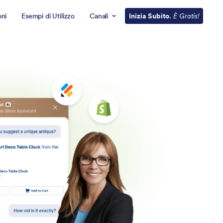
oni
Esempi di Utilizzo
Canali
Inizia Subito
.
È Gratis!