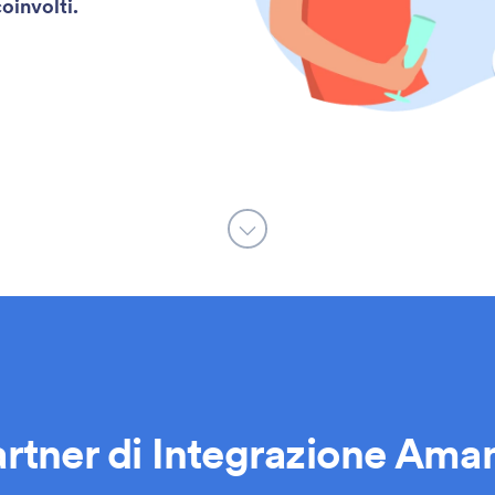
coinvolti.
artner di Integrazione Am