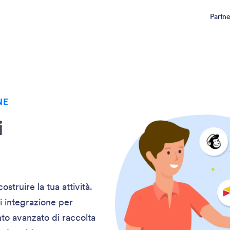
Partn
NE
i
ostruire la tua attività.
di integrazione per
nto avanzato di raccolta