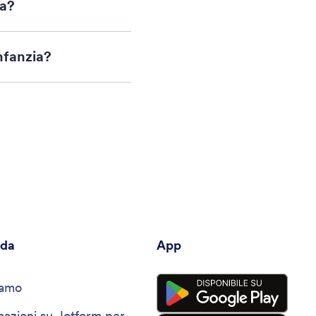
ia?
nfanzia?
nda
App
iamo
mazioni su Jotform per