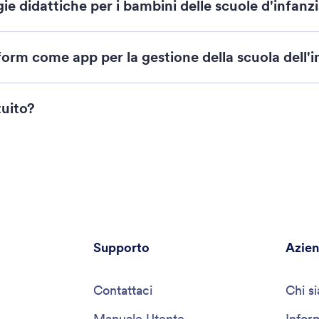
gie didattiche per i bambini delle scuole d'infanz
form come app per la gestione della scuola dell'i
tuito?
Supporto
Azie
Contattaci
Chi s
Manuale Utente
Infor