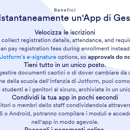
Benefici
Istantaneamente un'App di Ges
Velocizza le iscrizioni
 collect registration details, attendance, and requ
an pay registration fees during enrollment instead 
g
Jotform’s e-signature
options, so
approvals do no
Tieni tutto in un unico posto.
estire documenti caotici o di dover cambiare da una
one della scuola dell'infanzia di Jotform, puoi co
 studenti e i genitori al sicuro, archiviate in un un
Condividi la tua app in pochi secondi
nitori o membri dello staff condividendola attraver
 iOS o Android, potranno compilare i moduli e acced
nell'app in modo agevole.
Raccogli i pagamenti online.