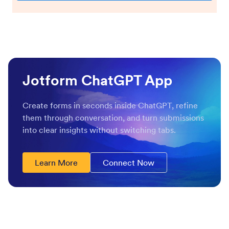
Jotform ChatGPT App
Create forms in seconds inside ChatGPT, refine
them through conversation, and turn submissions
into clear insights without switching tabs.
Learn More
Connect Now