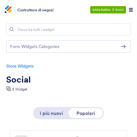
Costruttore di negozi
Inizia Subito
.
È Gratis!
Form Widgets Categories
Store Widgets
Social
5 Widget
I più nuovi
Popolari