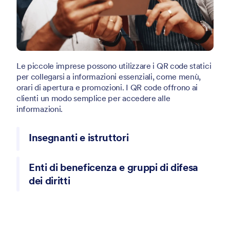
Le piccole imprese possono utilizzare i QR code statici
per collegarsi a informazioni essenziali, come menù,
orari di apertura e promozioni. I QR code offrono ai
clienti un modo semplice per accedere alle
informazioni.
Insegnanti e istruttori
I QR code statici aiutano insegnanti e docenti nella
Enti di beneficenza e gruppi di difesa
distribuzione di materiali didattici, link per compiti e
dei diritti
moduli di feedback. Gli educatori possono includere i
QR code nei fogli di lavoro, nelle slide delle
presentazioni e nei display in aula, rendendo semplice
Le organizzazioni che gestiscono campagne o eventi
per gli studenti accedere alle informazioni.
possono utilizzare QR code statici per collegarsi a