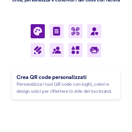
Crea QR code personalizzati
Condividi moduli tramite QR code
Personalizza i tuoi QR code con loghi, colori e
Condividi il tuo modulo Jotform con un QR
design unici per riflettere lo stile del tuo brand.
code. Usa semplicemente l'opzione
Condividi
modulo
nella scheda Pubblica. Oppure genera
un QR code da Google Docs e altro per una
facile condivisione.