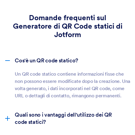
pagine di donazione, promozioni di sensibilizzazione,
registrazioni per eventi e altro ancora. Questi codici
sono facili da incorporare in manifesti, banner e
Domande frequenti sul
newsletter, aiutando a promuovere efficacemente la
Generatore di QR Code statici di
vostra causa.
Jotform
Cos'è un QR code statico?
Un QR code statico contiene informazioni fisse che
non possono essere modificate dopo la creazione. Una
volta generato, i dati incorporati nel QR code, come
URL o dettagli di contatto, rimangono permanenti.
Quali sono i vantaggi dell'utilizzo dei QR
code statici?