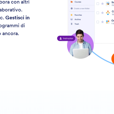
bora con altri
laborativo.
ic.
Gestisci in
rogrammi di
o ancora.