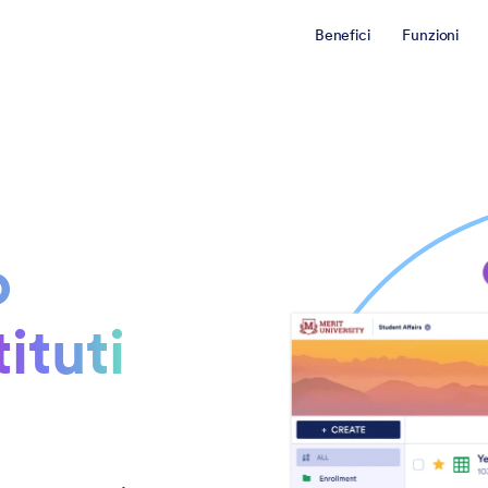
Benefici
Funzioni
o
tituti