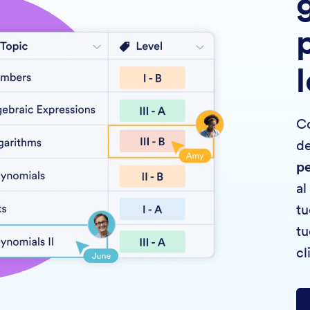
g
Co
de
pe
al
tu
tu
cl