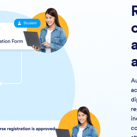
Au
ac
di
re
in
co