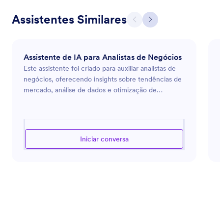
Assistentes Similares
Assistente de IA para Analistas de Negócios
Este assistente foi criado para auxiliar analistas de
negócios, oferecendo insights sobre tendências de
mercado, análise de dados e otimização de
processos. Ele pode fornecer orientação sobre o
uso de ferramentas de análise, interpretação de
dados de negócios e implementação de melhorias
de processos para aumentar a eficiência e a
Iniciar conversa
produtividade em uma organização. Quer esteja
realizando pesquisas de mercado, avaliando
métricas de desempenho ou projetando estratégias
de negócios eficazes, esse assistente é capaz de
fornecer as informações e as ferramentas
necessárias para ter sucesso no mundo dinâmico da
análise de negócios.