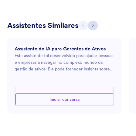
Assistentes Similares
Assistente de IA para Gerentes de Ativos
Este assistente foi desenvolvido para ajudar pessoas
e empresas a navegar no complexo mundo da
gestão de ativos. Ele pode fornecer insights sobre
estratégias de investimento, gestão de riscos,
diversificação de carteiras e análise de mercados.
Seja na gestão das suas finanças pessoais ou na
supervisão de ativos corporativos, este assistente
Iniciar conversa
oferece orientação qualificada para otimizar suas
decisões financeiras. É capaz de analisar relatórios
financeiros, compreender tendências de mercado e
sugerir oportunidades de investimento baseadas em
dados. Além disso, pode ajudar com estratégias de
eficiência fiscal e planejamento de aposentadoria,