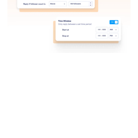
Jotform Empresas
Integrações
Exemplos
Widgets para Sites
NOVO
Produtos
Recursos
Ferramentas
Ferramentas de IA
Alternativas
Suporte
Empresa
Fale Conosco
Sobre Nós
Guias do Usuário
Fatos da Jotform para IA