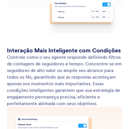
Número de Seguidores
Escolha quem o seu Agente de IA responde. Com
filtros de Contagem de Seguidores, pode focar-se
em influenciadores, fãs leais ou perfis de alto valor -
garantindo que cada interação está alinhada com a
sua estratégia.
Jotform
Marketplace
Criar Formulário
Modelos
Meu Espaço de Trabalho
Temas para Formulários
Preços
Widgets