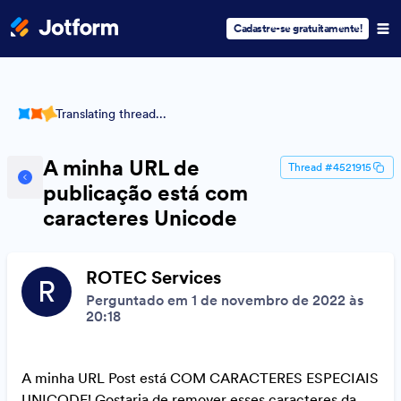
Cadastre-se gratuitamente!
Translating thread...
A minha URL de
Thread #4521915
publicação está com
caracteres Unicode
ROTEC Services
R
Perguntado em 1 de novembro de 2022 às
20:18
A minha URL Post está COM CARACTERES ESPECIAIS
UNICODE! Gostaria de remover esses caracteres da