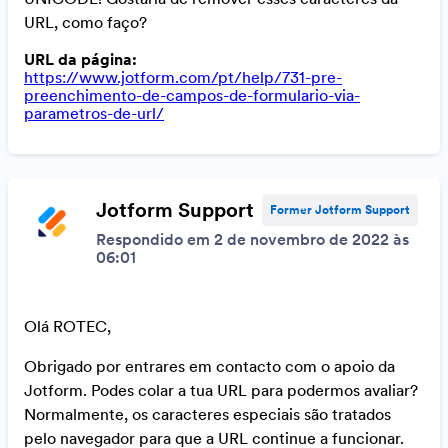
URL, como faço?
URL da página:
https://www.jotform.com/pt/help/731-pre-
preenchimento-de-campos-de-formulario-via-
parametros-de-url/
Jotform Support
Former Jotform Support
Respondido em 2 de novembro de 2022 às
06:01
Olá ROTEC,
Obrigado por entrares em contacto com o apoio da
Jotform. Podes colar a tua URL para podermos avaliar?
Normalmente, os caracteres especiais são tratados
pelo navegador para que a URL continue a funcionar.