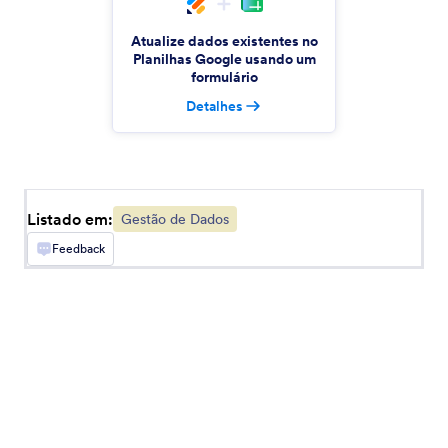
Atualize dados existentes no
Ninox
Planilhas Google usando um
Automatically create Ninox records for new
formulário
Jotform submissions
Detalhes
Visualização de Envios
Visualize envios de formulários em seu site
Listado em:
Gestão de Dados
Feedback
MySQL Export
Envie dados de seus formulários ao MySQL
Relatórios na Nuvem
Crie relatórios no Excel e sincronize-os ao
Dropbox