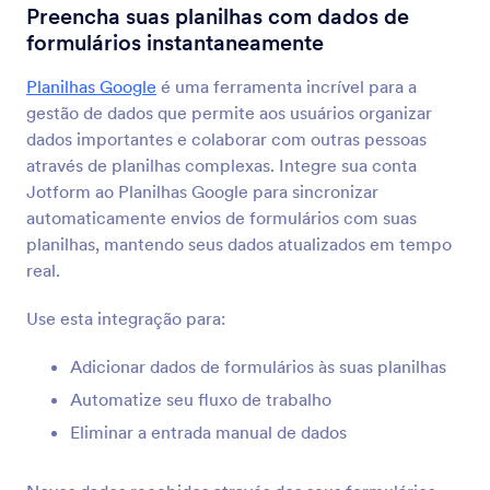
Integrações para Formulários
Gestão de Dados
Preencha suas planilhas com dados de
formulários instantaneamente
Integrações para
Gerenciamento de Dados
Planilhas Google
é uma ferramenta incrível para a
gestão de dados que permite aos usuários organizar
73 Integrações
dados importantes e colaborar com outras pessoas
através de planilhas complexas. Integre sua conta
Jotform ao Planilhas Google para sincronizar
Mais Recente
Popular
automaticamente envios de formulários com suas
planilhas, mantendo seus dados atualizados em tempo
real.
Planilhas Google
Use esta integração para:
Preencha suas planilhas com dados de
formulários instantaneamente
Adicionar dados de formulários às suas planilhas
Automatize seu fluxo de trabalho
OneDrive
Eliminar a entrada manual de dados
Sincronize arquivos e envios em PDF para o
OneDrive