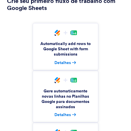
Crie seu primeiro fluxo de trabalho com
Google Sheets
OneNote
Add Jotform submissions to OneNote as notes.
Automatically add rows to
Bloomerang
Google Sheet with form
Automate donor database management
submissions
between Jotform and Bloomerang.
Detalhes
Orca Scan
Automatically update Orca Scan rows with
Jotform submissions
Gere automaticamente
novas linhas no Planilhas
Google para documentos
assinados
Coda
Detalhes
Automatically sync Jotform submissions with
Coda for seamless data management.