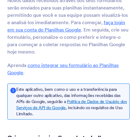
Novos dados recebidos através dos seus formulários
serão enviados para suas planilhas instantaneamente,
permitindo que você e sua equipe possam visualizá-los
Airtable
e analisá-los imediatamente. Para começar,
faça login
Sincronize respostas aos seus formulário às suas
em sua conta do Planilhas Google
. Em seguida, crie seu
planilhas
formulário, personalize-o como preferir e integre-o
para começar a coletar respostas no Planilhas Google
Egnyte
hoje mesmo.
Encaminhe envios à sua conta empresarial para
armazenamento de arquivos
Aprenda
como integrar seu formulário ao Planilhas
Google
.
Google Contatos
Este aplicativo, bem como o uso e a transferência para
Transforme envios em novos contatos no Google
qualquer outro aplicativo, das informações recebidas das
Contatos
APIs do Google, seguirão a
Política de Dados de Usuário dos
Serviços de API do Google
, incluindo os requisitos de Uso
Limitado.
Clay
Automatically create Clay records from Jotform
submissions