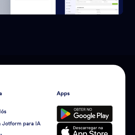
a
Apps
Nós
a Jotform para IA