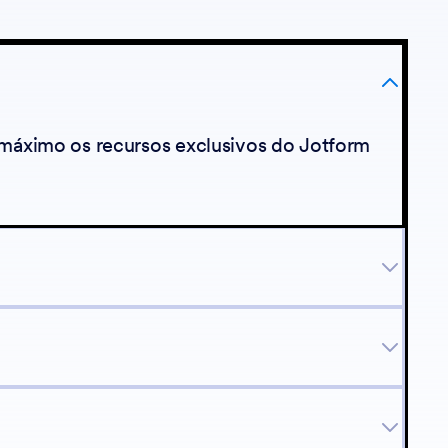
 máximo os recursos exclusivos do Jotform
nossa API.
ntado usando JavaScript.