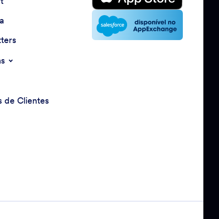
t
a
ters
as
s de Clientes