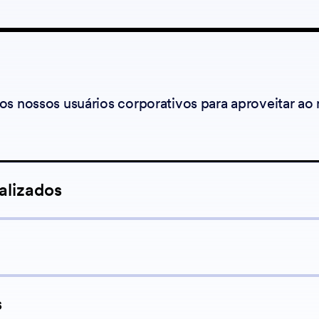
os nossos usuários corporativos para aproveitar ao
alizados
ar um widget existente para criar um novo usando 
eus formulários com os valores desejados. Impleme
s