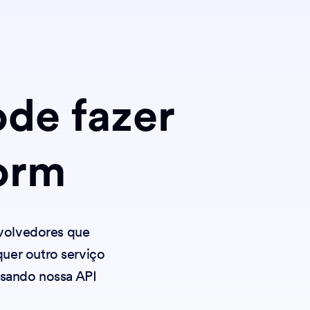
de fazer
orm
nvolvedores que
uer outro serviço
 usando nossa API