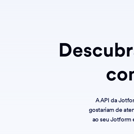
Descubr
co
A API da Jotfo
gostariam de ate
ao seu Jotform e