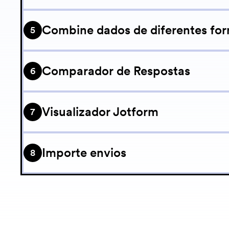
Baixe arquivos e anexos enviados em seus fo
Combine dados de diferentes for
5
Combine envios de formulários diferentes em
Comparador de Respostas
6
Este script compara as respostas do formulár
Visualizador Jotform
7
Permita que diversos usuários acessem a cont
Importe envios
8
Este script importa dados de arquivos .CSV e