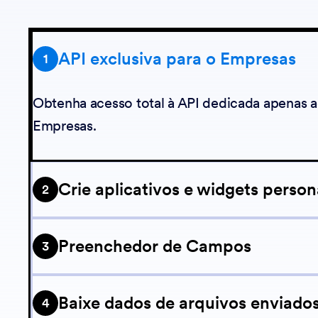
API exclusiva para o Empresas
1
Obtenha acesso total à API dedicada apenas a
Empresas.
Crie aplicativos e widgets person
2
Você pode criar um widget do zero ou modific
Preenchedor de Campos
3
Um script que cria URLs para pré-preencher s
Baixe dados de arquivos enviado
4