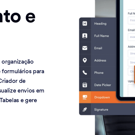
to e
a organização
formulários para
Criador de
isualize envios em
Tabelas e gere