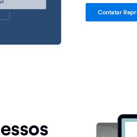
Contatar Repr
cessos