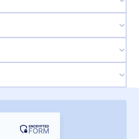
amento das informações pessoais dos alunos
cativos e outros produtos, garantindo a
ê pode usar em seus formulários, oferecemos
.
a protegê-los contra spammers. Por exemplo,
ir apenas um envio por IP ou computador, ou
ê pode usar em seus formulários, oferecemos
 um horário ou número específico de envios.
a protegê-los contra spammers. Por exemplo,
ir apenas um envio por IP ou computador, ou
ivacidade, você pode limitar o acesso aos
 um horário ou número específico de envios.
nível de privacidade escolhido. Também é
ção de seus formulários ou solicitar login para
er Education Community Vendor Assessment
o, estes são protegidos através do uso de
 como HECVAT, para avaliar nosso produto
urança de nossos parceiros de ensino superior.