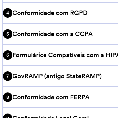
impossível de ler. Envios s
Jotform está em conformidad
Conformidade com RGPD
nível diretamente no comput
4
segurança possível de se 
armazenados de forma segur
e possui integrações com ca
Jotform está em conformid
Conformidade com a CCPA
Leia mais
5
Dados (RGPD) da União Euro
informações pessoalmente i
Jotform está em conformid
Formulários Compatíveis com a HI
Leia mais
6
da Califórnia (CCPA), a qual
informações pessoais de res
Através dos recursos HIPAA
GovRAMP (antigo StateRAMP)
Leia mais
7
coletar informações de paci
conformidade com a HIPAA 
O Jotform Governamental fo
Conformidade com FERPA
(BAA) também está disponíve
8
com os controles de segu
Veja Mais
conforme documentado na P
Trabalhamos com organizaçõ
NIST. Atualmente, a Jotfor