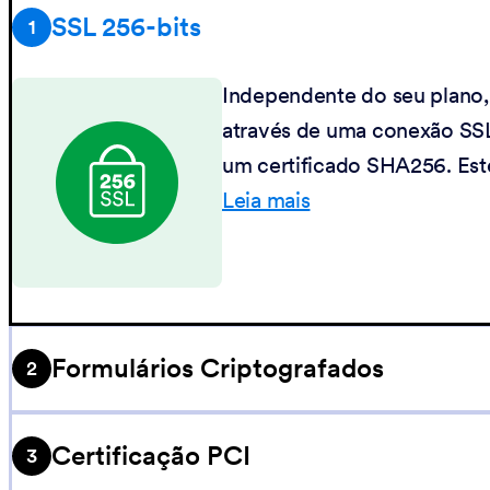
SSL 256-bits
1
Independente do seu plano, 
através de uma conexão SSL
um certificado SHA256. Este
Leia mais
Formulários Criptografados
2
Criptografe seus formulário
Certificação PCI
3
submetidos sejam transferi