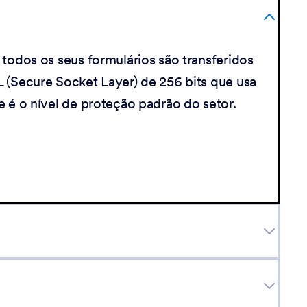
todos os seus formulários são transferidos
 (Secure Socket Layer) de 256 bits que usa
 é o nível de proteção padrão do setor.
s facilmente para garantir que todos os dados
dos e armazenados em um formato seguro e