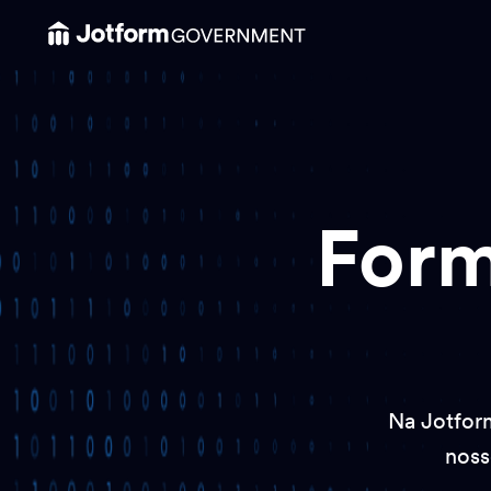
Form
Na Jotfor
noss