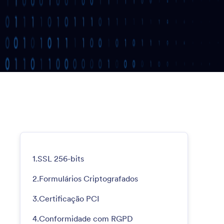
1.
SSL 256-bits
2.
Formulários Criptografados
3.
Certificação PCI
4.
Conformidade com RGPD