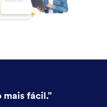
mais fácil.
”