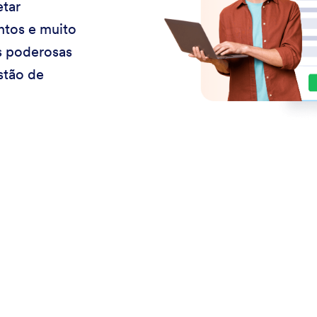
etar
ntos e muito
s poderosas
stão de