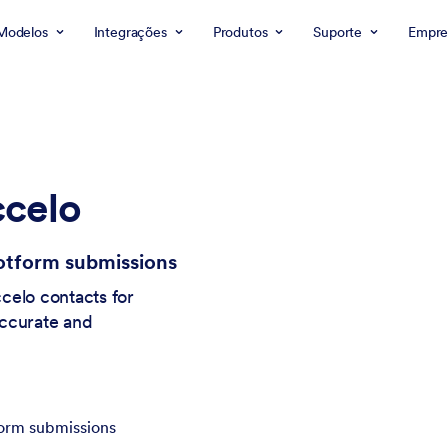
Modelos
Integrações
Produtos
Suporte
Empre
ccelo
otform submissions
celo contacts for
accurate and
form submissions