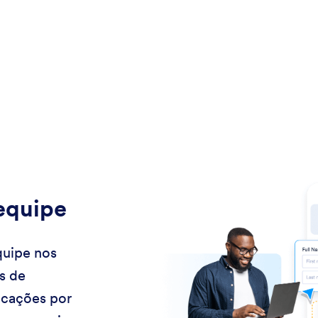
equipe
quipe nos
s de
icações por