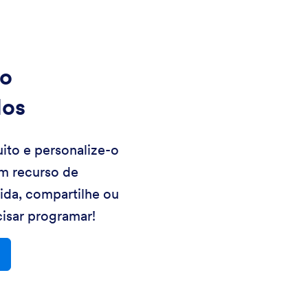
o
los
ito e personalize-o
m recurso de
uida, compartilhe ou
isar programar!