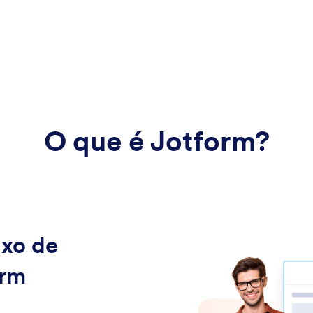
O que é Jotform?
uxo de
orm