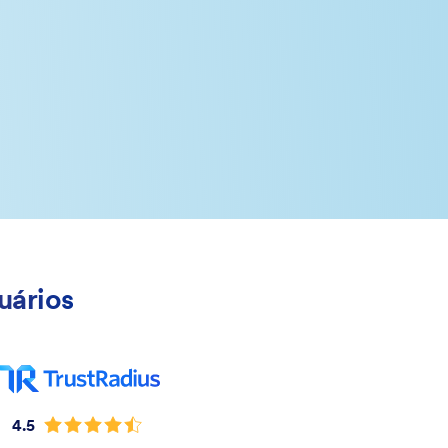
uários
4.5