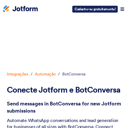
Cadastre-se gratuitamente!
Início da caixa de diálogo
Integrações
/
Automação
/
BotConversa
Conecte Jotform e BotConversa
Send messages in BotConversa for new Jotform
submissions
Automate WhatsApp conversations and lead generation
for businesses of all sizes with BotConversa. Connect