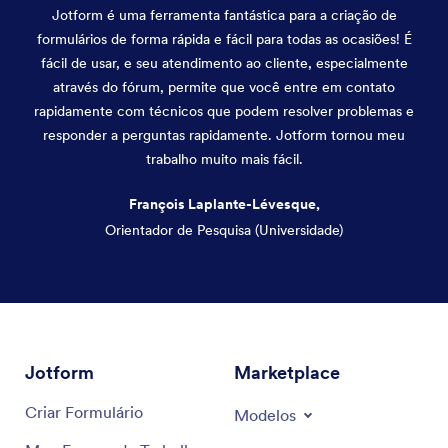
Jotform é uma ferramenta fantástica para a criação de
formulários de forma rápida e fácil para todas as ocasiões! É
fácil de usar, e seu atendimento ao cliente, especialmente
através do fórum, permite que você entre em contato
rapidamente com técnicos que podem resolver problemas e
responder a perguntas rapidamente. Jotform tornou meu
trabalho muito mais fácil.
François Laplante-Lévesque,
Orientador de Pesquisa (Universidade)
Fim da caixa de diálogo
Jotform
Marketplace
Criar Formulário
Modelos