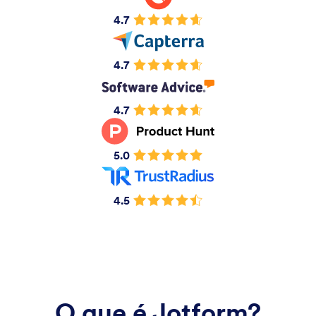
4.7
4.7
4.7
5.0
4.5
O que é Jotform?