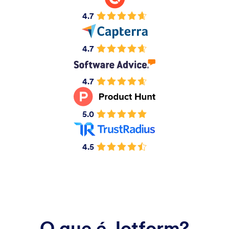
4.7
4.7
4.7
5.0
4.5
O que é Jotform?