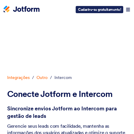
Cadastre-se gratuitamente!
Início da caixa de diálogo
Integrações
/
Outro
/
Intercom
Conecte Jotform e Intercom
Sincronize envios Jotform ao Intercom para
gestão de leads
Gerencie seus leads com facilidade, mantenha as
informações dos usuários atualizadas e otimize o suporte