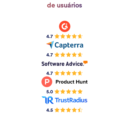
de usuários
4.7
4.7
4.7
5.0
4.5