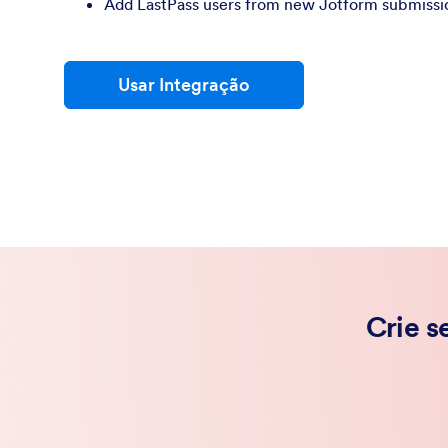
Add LastPass users from new Jotform submissi
Usar Integração
Crie s