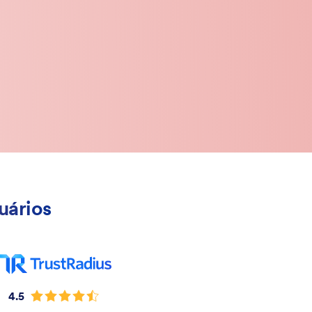
uários
4.5