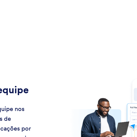
equipe
quipe nos
s de
icações por