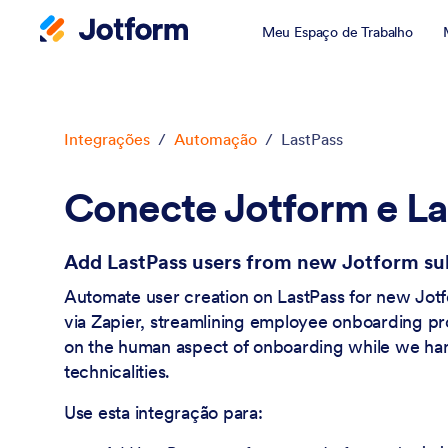
Meu Espaço de Trabalho
Início da caixa de diálogo
Integrações
/
Automação
/
LastPass
Conecte Jotform e La
Add LastPass users from new Jotform su
Automate user creation on LastPass for new Jot
via Zapier, streamlining employee onboarding p
on the human aspect of onboarding while we ha
technicalities.
Use esta integração para: