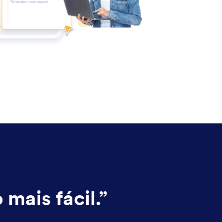
mais fácil.
”