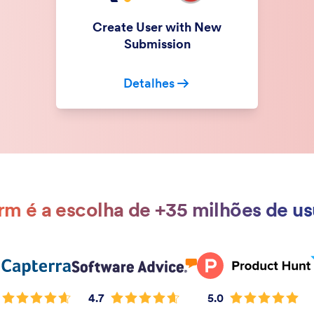
Create User with New
Submission
Detalhes
rm é a escolha de +35 milhões de us
4.7
5.0