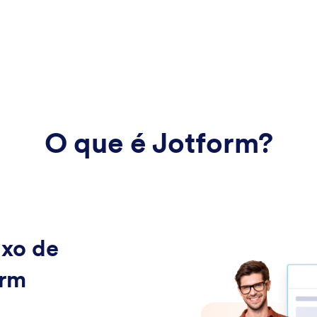
O que é Jotform?
uxo de
orm