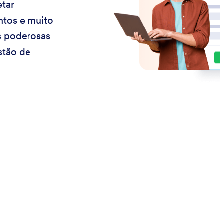
etar
ntos e muito
s poderosas
stão de