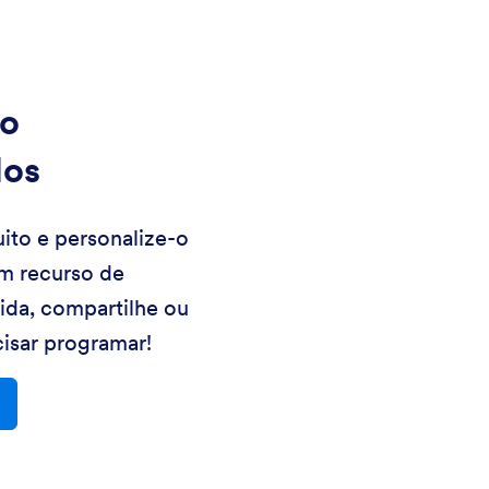
o
los
ito e personalize-o
m recurso de
uida, compartilhe ou
isar programar!