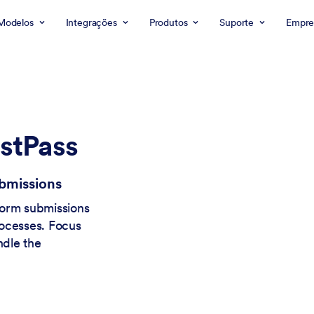
Modelos
Integrações
Produtos
Suporte
Empre
stPass
bmissions
form submissions
rocesses. Focus
ndle the