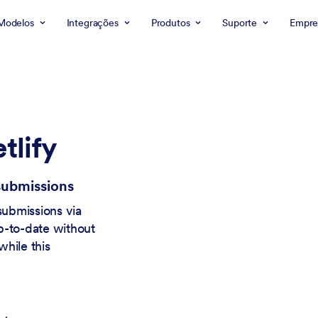
Modelos
Integrações
Produtos
Suporte
Empre
tlify
 submissions
ubmissions via
p-to-date without
hile this