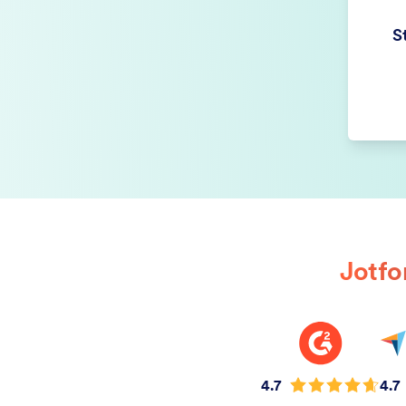
S
Jotfo
4.7
4.7