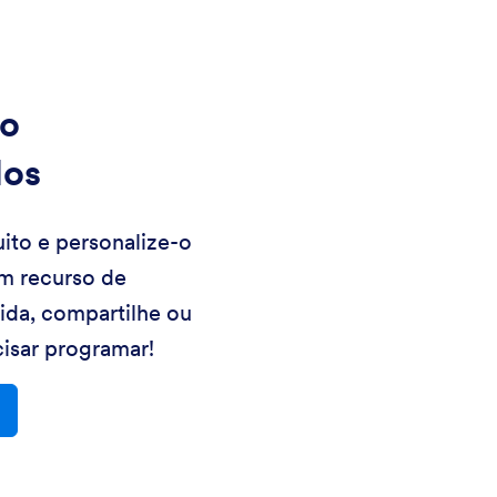
o
los
ito e personalize-o
m recurso de
uida, compartilhe ou
isar programar!