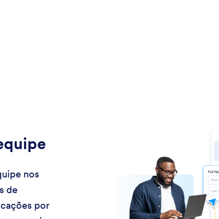
equipe
quipe nos
s de
icações por