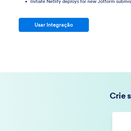
Initiate Netlify deploys for new Jotform submis
Usar Integração
Crie 