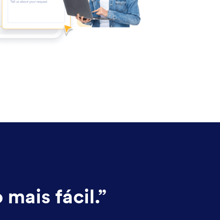
mais fácil.
”