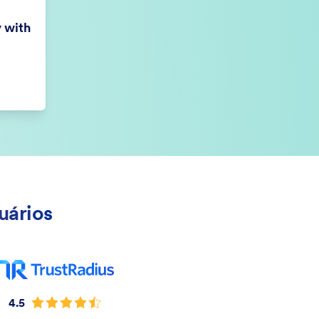
y with
uários
4.5