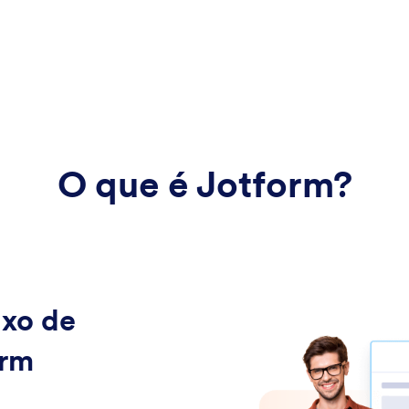
O que é Jotform?
uxo de
orm