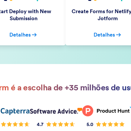
tart Deploy with New
Create Forms for Netlif
Submission
Jotform
Detalhes
Detalhes
rm é a escolha de +35 milhões de us
4.7
5.0