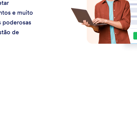
etar
ntos e muito
s poderosas
stão de