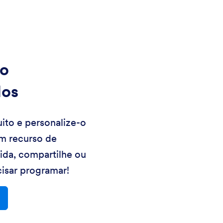
o
los
ito e personalize-o
m recurso de
uida, compartilhe ou
isar programar!