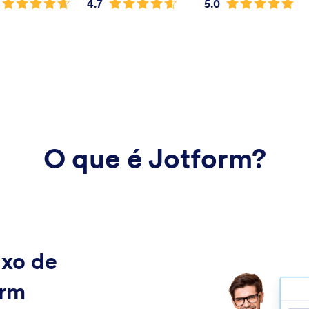
4.7
5.0
O que é Jotform?
uxo de
orm