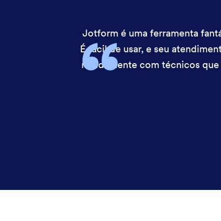
Jotform é uma ferramenta fantás
É fácil de usar, e seu atendime
rapidamente com técnicos que 
Fim da caixa de diálogo