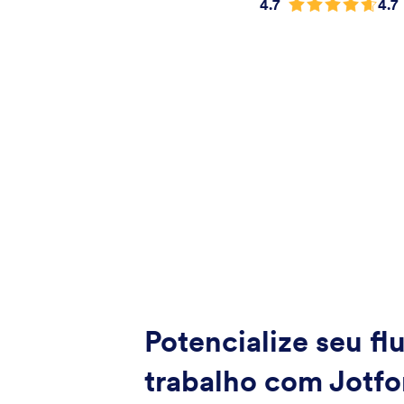
4.7
4.7
Potencialize seu fl
trabalho com Jotf