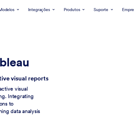
Modelos
Integrações
Produtos
Suporte
Empre
ableau
ive visual reports
active visual
ng. Integrating
ons to
ning data analysis