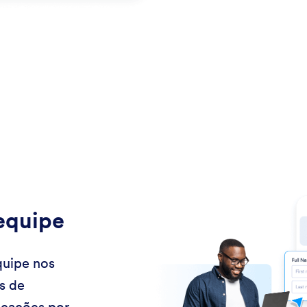
equipe
quipe nos
s de