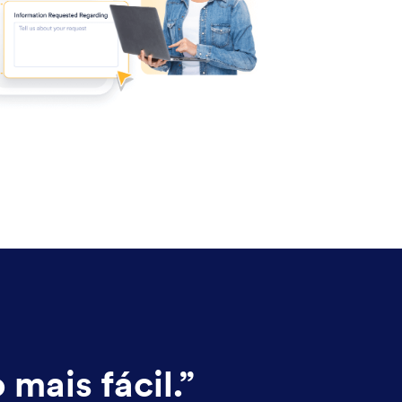
mais fácil.
”