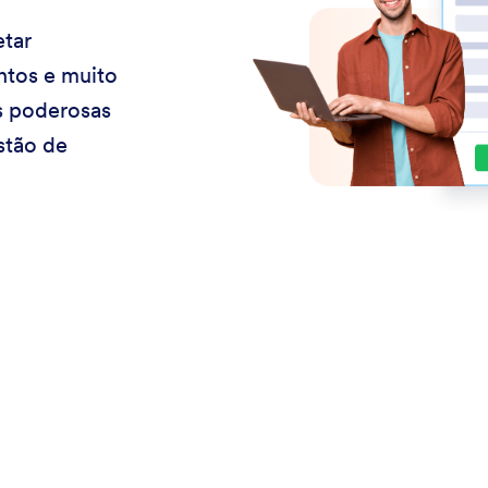
etar
ntos e muito
s poderosas
stão de