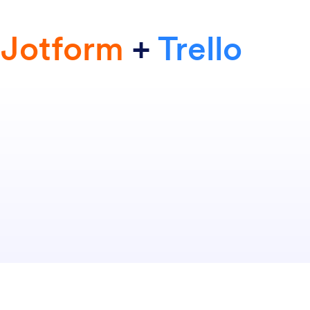
e
Jotform
+
Trello