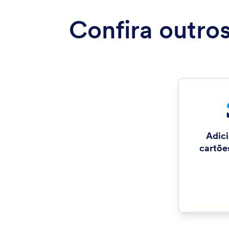
Confira outro
Adic
cartõe