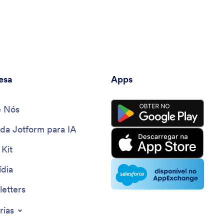
esa
Apps
e Nós
 da Jotform para IA
 Kit
dia
etters
rias