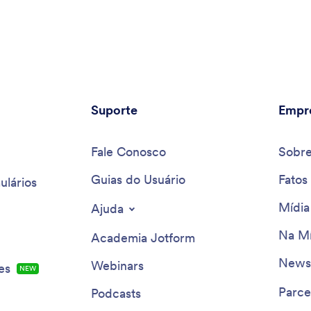
Suporte
Empr
Fale Conosco
Sobr
Guias do Usuário
Fatos
ulários
Mídia
Ajuda
Na Mí
Academia Jotform
Newsl
Webinars
es
NEW
Parce
Podcasts