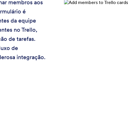
ionar membros aos
rmulário é
ntes da equipe
ntes no Trello,
ão de tarefas.
luxo de
erosa integração.