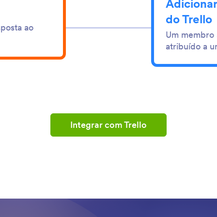
Adiciona
do Trello
sposta ao
Um membro s
atribuído a u
Integrar com Trello