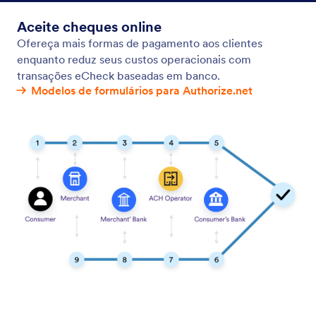
Pagamentos ACH
Colete pagamentos ACH sem taxas transacionais
adicionais! Crie seu próprio formulário para
pagamentos ACH gratuitamente usando Jotform.