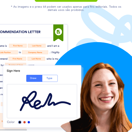
* As imagens e o press kit podem ser usados apenas para fins editoriais. Todos os
demais usos são proibidos.