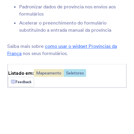
automaticamente
Padronizar dados de província nos envios aos
formulários
Acelerar o preenchimento do formulário
Selo Geográfico
substituindo a entrada manual da província
Adicione um selo geográfico às suas respostas
Saiba mais sobre
como usar o widget Províncias da
Localização de Visitantes
França
nos seus formulários.
Colete informações sobre a localização de seus
usuários com base em seus endereços IP
Listado em:
Mapeamento
Seletores
Feedback
Coordenadas de Localização
Colete coordenadas geográficas rapidamente
Completar Endereços
Adicionar um campo de endereço de
preenchimento automático ao seu formulário