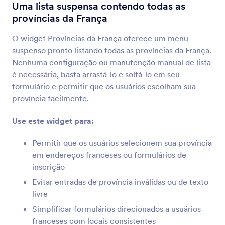
Localizador de Endereços
Uma lista suspensa contendo todas as
Colete endereços automaticamente
províncias da França
O widget Províncias da França oferece um menu
Geolocalização
suspenso pronto listando todas as províncias da França.
Obtenha dados de localização com base no
Nenhuma configuração ou manutenção manual de lista
endereço IP
é necessária, basta arrastá-lo e soltá-lo em seu
formulário e permitir que os usuários escolham sua
província facilmente.
Localização GPS
Colete localizações GPS em seu formulário
Use este widget para:
Permitir que os usuários selecionem sua província
Localização no Mapa
em endereços franceses ou formulários de
Adicione uma localização no Google Maps ao
inscrição
seu formulário
Evitar entradas de província inválidas ou de texto
livre
Simplificar formulários direcionados a usuários
Autocompletar Endereços
Preencha endereços em seu formulário
franceses com locais consistentes