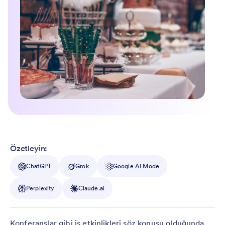
Özetleyin:
ChatGPT
Grok
Google AI Mode
Perplexity
Claude.ai
Konferanslar gibi iş etkinlikleri söz konusu olduğunda,