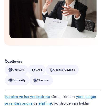
Özetleyin:
ChatGPT
Grok
Google AI Mode
Perplexity
Claude.ai
İşe alım ve işe yerleştirme
süreçlerinden
yeni çalışan
oryantasyonuna
ve
eğitime
, bordro ve yan haklar